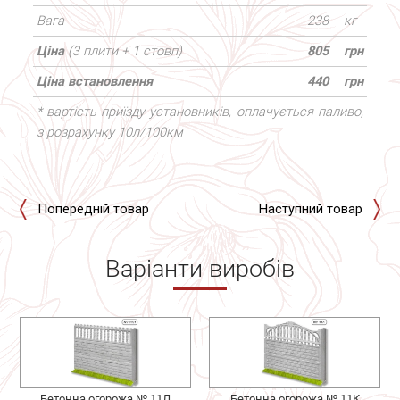
Вага
238
кг
Ціна
(3 плити + 1 стовп)
805
грн
Ціна встановлення
440
грн
* вартість приїзду установників, оплачується паливо,
з розрахунку 10л/100км
Попередній товар
Наступний товар
Варіанти виробів
Бетонна огорожа № 11Л
Бетонна огорожа № 11К