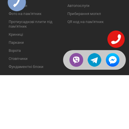
Надгробки
Автопослуги
Фото на пам'ятник
Прибирання могил
Протиусадкові плити під
QR код на пам'ятник
пам'ятник
Криниці
Паркани
Ворота
Стовпчики
Фундаментні блоки
ІНФОРМАЦІЯ
ЗВОРОТНІЙ ЗВ'ЯЗОК
Про компанію
23609, Україна, Вінницька
обл., Тульчинський р-н.,
Галерея
с.Нестерварка, вул. Польова,
2
Відгуки
Телефони для довідок:
Публікації
+38 (098) 800 88 44
Пользовательское
+38 (0432) 65 50 75
соглашение