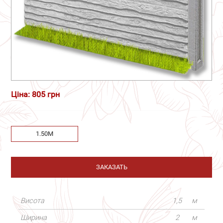
Ціна: 805 грн
1.50М
ЗАКАЗАТЬ
Висота
1,5
м
Ширина
2
м