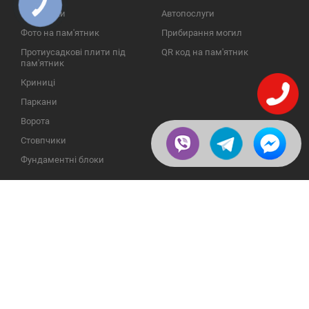
КНОПКА
ЗВ'ЯЗКУ
Надгробки
Автопослуги
Фото на пам'ятник
Прибирання могил
Протиусадкові плити під
QR код на пам'ятник
пам'ятник
Криниці
Паркани
Ворота
Стовпчики
Фундаментні блоки
ІНФОРМАЦІЯ
ЗВОРОТНІЙ ЗВ'ЯЗОК
Про компанію
23609, Україна, Вінницька
обл., Тульчинський р-н.,
Галерея
с.Нестерварка, вул. Польова,
2
Відгуки
Телефони для довідок:
Публікації
+38 (098) 800 88 44
Пользовательское
+38 (0432) 65 50 75
соглашение