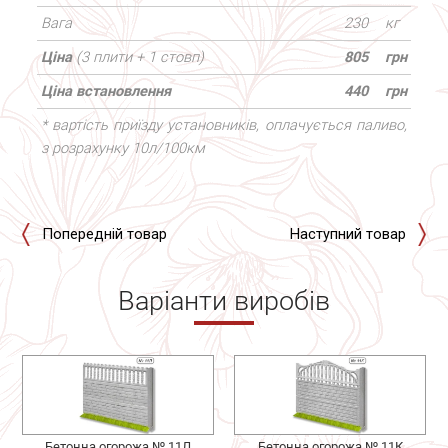
Вага
230
кг
Ціна
(3 плити + 1 стовп)
805
грн
Ціна встановлення
440
грн
* вартість приїзду установників, оплачується паливо,
з розрахунку 10л/100км
Попередній товар
Наступний товар
Варіанти виробів
Бетонна огорожа № 11Л
Бетонна огорожа № 11К