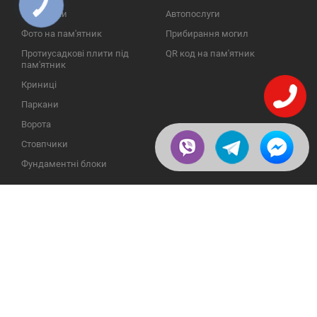
КНОПКА
ЗВ'ЯЗКУ
Надгробки
Автопослуги
Фото на пам'ятник
Прибирання могил
Протиусадкові плити під
QR код на пам'ятник
пам'ятник
Криниці
Паркани
Ворота
Стовпчики
Фундаментні блоки
ІНФОРМАЦІЯ
ЗВОРОТНІЙ ЗВ'ЯЗОК
Про компанію
23609, Україна, Вінницька
обл., Тульчинський р-н.,
Галерея
с.Нестерварка, вул. Польова,
2
Відгуки
Телефони для довідок:
Публікації
+38 (098) 800 88 44
Пользовательское
+38 (0432) 65 50 75
соглашение