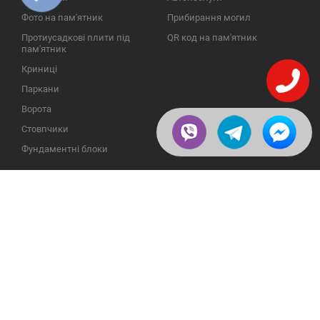
Фото на пам'ятник
Прибирання могил
Протиусадкові плити під
QR код на пам'ятник
пам'ятник
Криниці
Паркани
Ворота
Стовпчики
Фундаментні блоки
ІНФОРМАЦІЯ
ЗВОРОТНІЙ ЗВ'ЯЗОК
Про компанію
23609, Україна, Вінницька
обл., Тульчинський р-н.,
Галерея
с.Нестерварка, вул. Польова,
2
Відгуки
Телефони для довідок:
Публікації
+38 (098) 800 88 44
Пользовательское
+38 (0432) 65 50 75
соглашение
Доставка и возврат