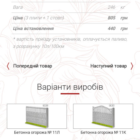
Вага
246
кг
Ціна
(3 плити + 1 стовп)
805
грн
Ціна встановлення
440
грн
* вартість приїзду установників, оплачується паливо,
з розрахунку 10л/100км
Попередній товар
Наступний товар
Варіанти виробів
Бетонна огорожа № 11Л
Бетонна огорожа № 11К