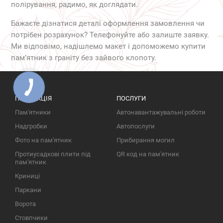
полірування, радимо, як доглядати.
Бажаєте дізнатися деталі оформлення замовлення чи
потрібен розрахунок? Телефонуйте або залиште заявку.
Ми відповімо, надішлемо макет і допоможемо купити
пам’ятник з граніту без зайвого клопоту.
ПРОДУКЦІЯ
ПОСЛУГИ
Пам'ятники
Автонавантажувальні роботи
Надгробки
Автопослуги
Фото на пам'ятник
Прибирання могил
Протиусадкові плити під
QR код на пам'ятник
пам'ятник
Криниці
Паркани
Ворота
Стовпчики