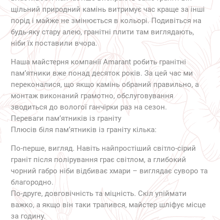
щільний природний камінь витримує час краще за інші
порід і майже не змінюється в кольорі. Подивіться на
будь-яку стару алею, гранітні плити там виглядають,
ніби їх поставили вчора.
Наша майстерня компанії Amarant робить гранітні
пам’ятники вже понад десяток років. За цей час ми
переконалися, що якщо камінь обраний правильно, а
монтаж виконаний грамотно, обслуговування
зводиться до вологої ганчірки раз на сезон.
Переваги пам’ятників із граніту
Плюсів біля пам’ятників із граніту кілька:
По-перше, вигляд. Навіть найпростіший світло-сірий
граніт після полірування грає світлом, а глибокий
чорний габро ніби відбиває хмари – виглядає суворо та
благородно.
По-друге, довговічність та міцність. Скіл упіймати
важко, а якщо він таки трапився, майстер шліфує місце
за годину.