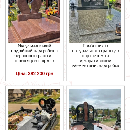
Мусульманський
Пам’ятник із
подвійний надгробок з
натурального граніту з
червоного граніту з
портретом та
півмісяцем і зіркою
декоративними
елементами, надгробок
під ключ
Ціна: 382 200 грн