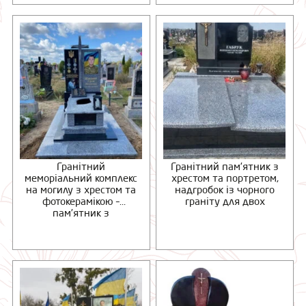
Гранітний
Гранітний пам’ятник з
меморіальний комплекс
хрестом та портретом,
на могилу з хрестом та
надгробок із чорного
фотокерамікою –
граніту для двох
пам’ятник з
натурального граніту