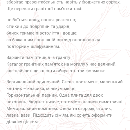
зберігає презентабельність навіть у бюджетних сортах.
Ще переваги гранітної пам’ятки такі:
не боїться дощу, сонця, реагентів;
стійкий до подряпин та ударів;
блиск тримає півстоліття і довше;
за бажанням зовнішній вигляд оновлюється
повторним шліфуванням.
Варіанти пам’ятників із граніту
Каталог гранітних пам’яток на могилу у нас великий,
але найчастіше клієнти обирають три формати:
Вертикальний одиночний. Стела, постамент, маленький
квітник – класика, мінімум місця.
Горизонтальний парний. Одна плита для двох
поховань. Бюджет нижче, натомість написи симетричні.
Меморіальний комплекс Стела та огорожі, столик,
лавка, вази. Підходить сім’ям, які хочуть оформити
ділянку цілком.