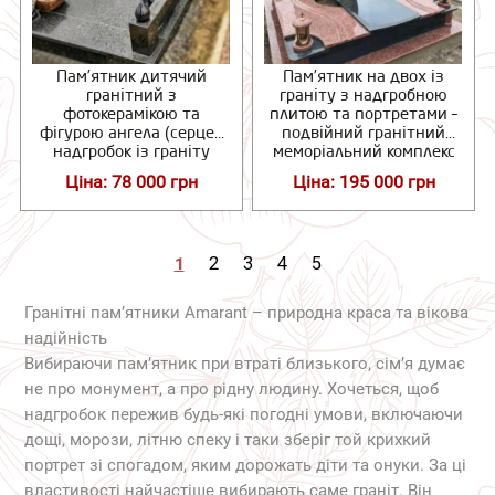
Пам’ятник дитячий
Пам’ятник на двох із
гранітний з
граніту з надгробною
фотокерамікою та
плитою та портретами –
фігурою ангела (серце),
подвійний гранітний
надгробок із граніту
меморіальний комплекс
Ціна: 78 000 грн
Ціна: 195 000 грн
1
2
3
4
5
Гранітні пам’ятники Amarant – природна краса та вікова
надійність
Вибираючи пам’ятник при втраті близького, сім’я думає
не про монумент, а про рідну людину. Хочеться, щоб
надгробок пережив будь-які погодні умови, включаючи
дощі, морози, літню спеку і таки зберіг той крихкий
портрет зі спогадом, яким дорожать діти та онуки. За ці
властивості найчастіше вибирають саме граніт. Він