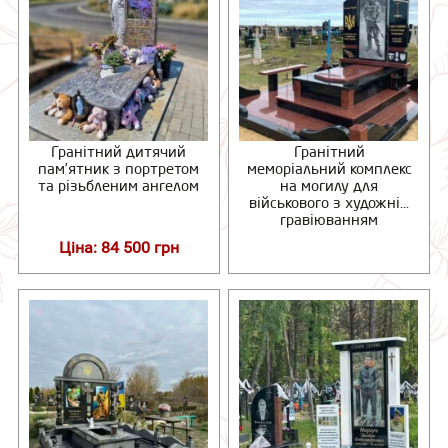
Гранітний дитячий
Гранітний
пам’ятник з портретом
меморіальний комплекс
та різьбленим ангелом
на могилу для
військового з художнім
гравіюванням
Ціна: 84 500 грн