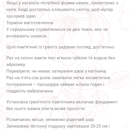
Якщо у каталозі потрібної форми немає, проектуємо з
нуля. Іноді достатньо олівцевого скетчу, щоб муляр
зрозумів ідею.
Терміни виготовлення
У середньому справляємося за два тижні, але чи
впливають нюанси.
Щоб пам’ятник із граніту радував погляд, достатньо:
Раз на сезон змити пил м’якою губкою та водою без
абразиву.
Перевірити, чи немає затирання швів у квітника.
Раз на п’ять-сім років замовити легке косметичне
полірування – процедура займає кілька годин і
гладкість забезпечена.
Установка гранітного пам’ятника включає фундамент
без нього важка плита може просісти.
Розмічаємо місце, знімаємо родючий шар.
Заливаємо бетонну подушку завтовшки 20-25 см і