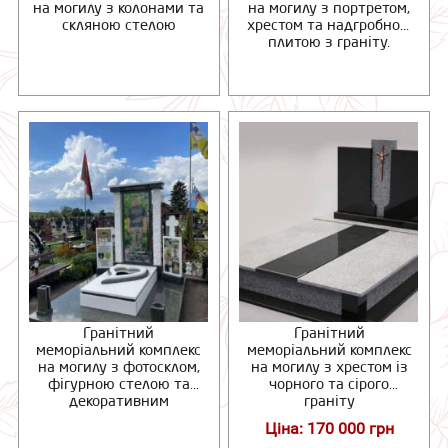
на могилу з колонами та
на могилу з портретом,
скляною стелою
хрестом та надгробною
плитою з граніту.
Гранітний
Гранітний
меморіальний комплекс
меморіальний комплекс
на могилу з фотосклом,
на могилу з хрестом із
фігурною стелою та
чорного та сірого
декоративним
граніту
надгробком
Ціна: 170 000 грн