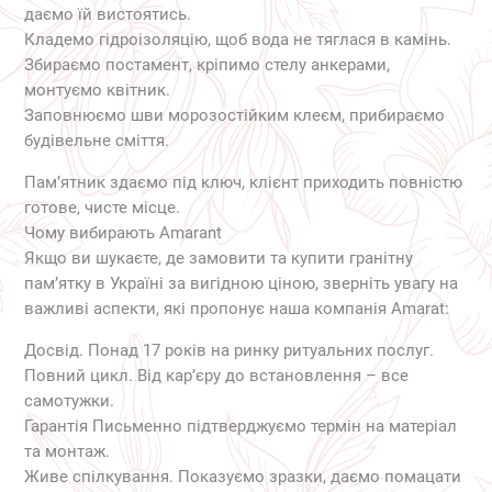
даємо їй вистоятись.
Кладемо гідроізоляцію, щоб вода не тяглася в камінь.
Збираємо постамент, кріпимо стелу анкерами,
монтуємо квітник.
Заповнюємо шви морозостійким клеєм, прибираємо
будівельне сміття.
Пам’ятник здаємо під ключ, клієнт приходить повністю
готове, чисте місце.
Чому вибирають Amarant
Якщо ви шукаєте, де замовити та купити гранітну
пам’ятку в Україні за вигідною ціною, зверніть увагу на
важливі аспекти, які пропонує наша компанія Amarat:
Досвід. Понад 17 років на ринку ритуальних послуг.
Повний цикл. Від кар’єру до встановлення – все
самотужки.
Гарантія Письменно підтверджуємо термін на матеріал
та монтаж.
Живе спілкування. Показуємо зразки, даємо помацати