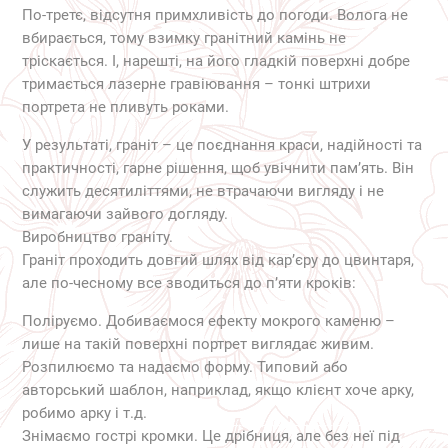
По-третє, відсутня примхливість до погоди. Волога не
вбирається, тому взимку гранітний камінь не
тріскається. І, нарешті, на його гладкій поверхні добре
тримається лазерне гравіювання – тонкі штрихи
портрета не пливуть роками.
У результаті, граніт – це поєднання краси, надійності та
практичності, гарне рішення, щоб увічнити пам’ять. Він
служить десятиліттями, не втрачаючи вигляду і не
вимагаючи зайвого догляду.
Виробництво граніту.
Граніт проходить довгий шлях від кар’єру до цвинтаря,
але по-чесному все зводиться до п’яти кроків:
Поліруємо. Добиваємося ефекту мокрого каменю –
лише на такій поверхні портрет виглядає живим.
Розпилюємо та надаємо форму. Типовий або
авторський шаблон, наприклад, якщо клієнт хоче арку,
робимо арку і т.д.
Знімаємо гострі кромки. Це дрібниця, але без неї під