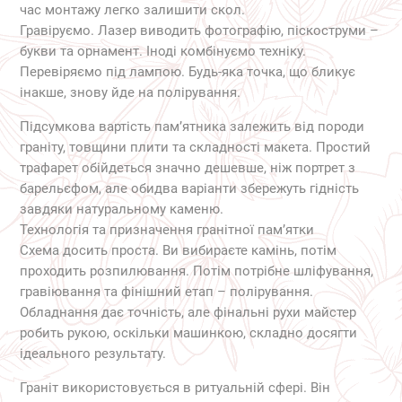
час монтажу легко залишити скол.
Гравіруємо. Лазер виводить фотографію, піскоструми –
букви та орнамент. Іноді комбінуємо техніку.
Перевіряємо під лампою. Будь-яка точка, що бликує
інакше, знову йде на полірування.
Підсумкова вартість пам’ятника залежить від породи
граніту, товщини плити та складності макета. Простий
трафарет обійдеться значно дешевше, ніж портрет з
барельєфом, але обидва варіанти збережуть гідність
завдяки натуральному каменю.
Технологія та призначення гранітної пам’ятки
Схема досить проста. Ви вибираєте камінь, потім
проходить розпилювання. Потім потрібне шліфування,
гравіювання та фінішний етап – полірування.
Обладнання дає точність, але фінальні рухи майстер
робить рукою, оскільки машинкою, складно досягти
ідеального результату.
Граніт використовується в ритуальній сфері. Він