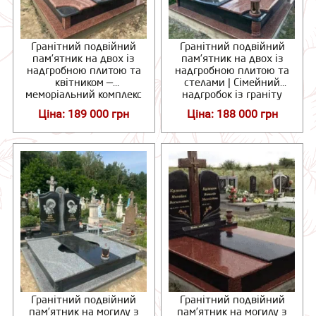
Гранітний подвійний
Гранітний подвійний
пам’ятник на двох із
пам’ятник на двох із
надгробною плитою та
надгробною плитою та
квітником —
стелами | Сімейний
меморіальний комплекс
надгробок із граніту
із граніту
Ціна: 189 000 грн
Ціна: 188 000 грн
Гранітний подвійний
Гранітний подвійний
пам’ятник на могилу з
пам’ятник на могилу з