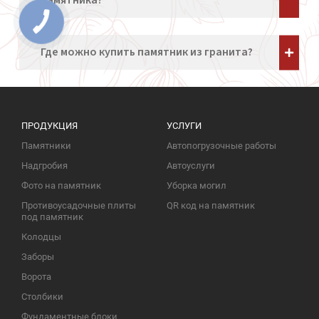
памятника?
Где можно купить памятник из гранита?
ПРОДУКЦИЯ
УСЛУГИ
Памятники
Автопогрузочные работы
Надгробия
Автоуслуги
Фото на памятник
Уборка могил
Противоусадочные плиты
QR код на памятник
под памятник
Колодцы
Заборы
Ворота
Столбики
Фундаментные блоки