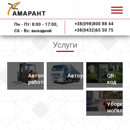
+38(098)800 88 44
Пн - Пт: 8:00 - 17:00,
+38(0432)65 50 75
Сб - Вс: выходной
Услуги
Автопогрузочные
Автоуслуги
QR-
работы
код
на
памятни
Уборка
могил