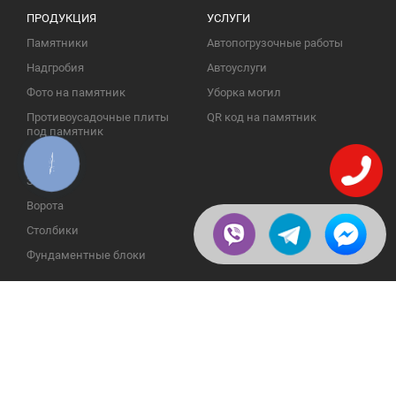
ПРОДУКЦИЯ
УСЛУГИ
Памятники
Автопогрузочные работы
Надгробия
Автоуслуги
Фото на памятник
Уборка могил
Противоусадочные плиты
QR код на памятник
под памятник
Колодцы
КНОПКА
ЗВ'ЯЗКУ
Заборы
Ворота
Столбики
Фундаментные блоки
ИНФОРМАЦИЯ
ОБРАТНАЯ СВЯЗЬ
О компании
23609, Украина, Винницкая
обл., Тульчинский р-н.,
Галерея
с.Нестерварка, ул. Полевая, 2
Телефоны для справок:
Отзывы
+38 (098) 800 88 44