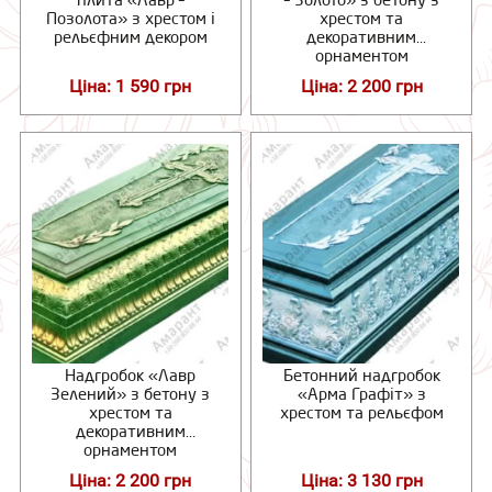
плита «Лавр –
– Золото» з бетону з
Позолота» з хрестом і
хрестом та
рельєфним декором
декоративним
орнаментом
Ціна: 1 590 грн
Ціна: 2 200 грн
Надгробок «Лавр
Бетонний надгробок
Зелений» з бетону з
«Арма Графіт» з
хрестом та
хрестом та рельєфом
декоративним
орнаментом
Ціна: 2 200 грн
Ціна: 3 130 грн