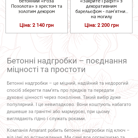
бетонний «Роза
«Закрите Графіт» з
Позолота» з хрестом та
декоративним
золотим декором
барельєфом – пам’ятник
на могилу
Ціна: 2 140 грн
Ціна: 2 200 грн
Бетонні надгробки – поєднання
міцності та простоти
Бетонні надгробки – це міцний, надійний та недорогий
спосіб зберегти пам’ять про предків та передати
духовні цінності через покоління. Такий вибір дуже
популярний. І це невипадково. Вони коштують набагато
дешевше за гранітні або мармурові, при цьому
виглядають гідно і служать роками.
Компанія Amarant робить бетонні надгробки під ключ –
від ідеї до встановлення. Ми самі все організуємо та