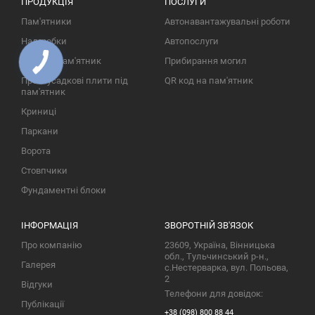
ПРОДУКЦІЯ
ПОСЛУГИ
Пам'ятники
Автонавантажувальні роботи
Надгробки
Автопослуги
Фото на пам'ятник
Прибирання могил
Протиусадкові плити під
QR код на пам'ятник
пам'ятник
Криниці
Паркани
Ворота
Стовпчики
Фундаментні блоки
ІНФОРМАЦІЯ
ЗВОРОТНІЙ ЗВ'ЯЗОК
Про компанію
23609, Україна, Вінницька
обл., Тульчинський р-н.,
Галерея
с.Нестерварка, вул. Польова,
2
Відгуки
Телефони для довідок:
Публікації
+38 (098) 800 88 44