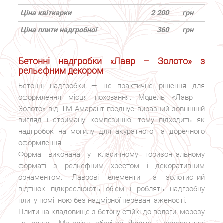
Ціна квіткарки
2 200
грн
Ціна плити надгробної
360
грн
Бетонні надгробки «Лавр – Золото» з
рельєфним декором
Бетонні надгробки — це практичне рішення для
оформлення місця поховання. Модель «Лавр –
Золото» від ТМ Амарант поєднує виразний зовнішній
вигляд і стриману композицію, тому підходить як
надгробок на могилу для акуратного та доречного
оформлення.
Форма виконана у класичному горизонтальному
форматі з рельєфним хрестом і декоративним
орнаментом. Лаврові елементи та золотистий
відтінок підкреслюють об’єм і роблять надгробну
плиту помітною без надмірної перевантаженості.
Плити на кладовище з бетону стійкі до вологи, морозу
та сонця. Матеріал зберігає форму і декоративні