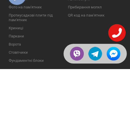
Фото на пам'ятник
Прибирання могил
Протиусадкові плити під
QR код на пам'ятник
пам'ятник
Криниці
Паркани
Ворота
Стовпчики
Фундаментні блоки
ІНФОРМАЦІЯ
ЗВОРОТНІЙ ЗВ'ЯЗОК
Про компанію
23609, Україна, Вінницька
обл., Тульчинський р-н.,
Галерея
с.Нестерварка, вул. Польова,
2
Відгуки
Телефони для довідок:
Публікації
+38 (098) 800 88 44
Пользовательское
+38 (0432) 65 50 75
соглашение
Доставка и возврат