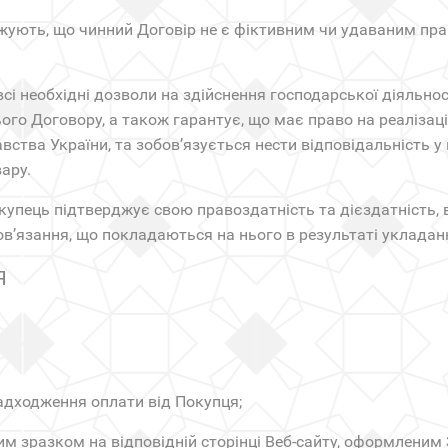
рджують, що чинний Договір не є фіктивним чи удаваним п
всі необхідні дозволи на здійснення господарської діяльно
ого Договору, а також гарантує, що має право на реалізац
вства України, та зобов’язується нести відповідальність 
ару.
упець підтверджує свою правоздатність та дієздатність, 
в’язання, що покладаються на нього в результаті укладан
Я
адходження оплати від Покупця;
им зразком на відповідній сторінці Веб-сайту, оформлени