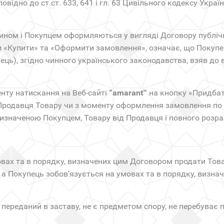
відно до ст.ст. 633, 641 і гл. 63 Цивільного кодексу України
азином і Покупцем оформляються у вигляді Договору публічн
 «Купити» та «Оформити замовлення», означає, що Покупець
ць), згідно чинного українського законодавства, взяв до
енту натискання на Веб-сайті
“
amarant
на кнопку «Придбат
“
 Продавця Товару чи з моменту оформлення замовлення по
значеною Покупцем, Товару від Продавця і повного розра
мовах та в порядку, визначених цим Договором продати То
у, а Покупець зобов’язується на умовах та в порядку, визн
е переданий в заставу, не є предметом спору, не перебуває п