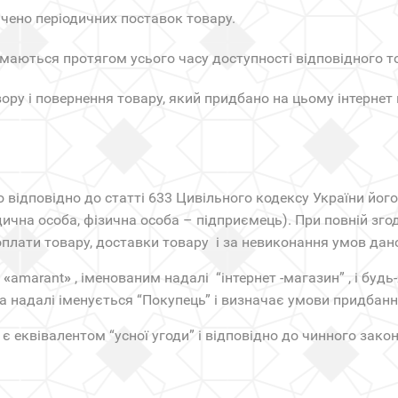
чено періодичних поставок товару.
аються протягом усього часу доступності відповідного то
ору і повернення товару, який придбано на цьому інтернет
о відповідно до статті 633 Цивільного кодексу України його
дична особа, фізична особа – підприємець). При повній зг
плати товару, доставки товару і за невиконання умов дан
м
«
amarant
»
, іменованим надалі “інтернет -магазин” , і б
а надалі іменується “Покупець” і визначає умови придбання
, є еквівалентом “усної угоди” і відповідно до чинного за