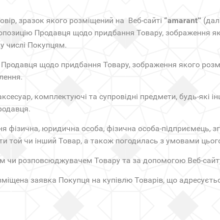
говір, зразок якого розміщений на Веб-сайті
“
amarant
(далі
“
опозицію Продавця щодо придбання Товару, зображення як
у числі Покупцям.
 Продавця щодо придбання Товару, зображення якого розм
лення.
 аксесуар, комплектуючі та супровідні предмети, будь-які і
родавця.
ня фізична, юридична особа, фізична особа-підприємець, з
ти той чи інший Товар, а також погодилась з умовами цьог
ком чи розповсюджувачем Товару та за допомогою Веб-сайт
міщена заявка Покупця на купівлю Товарів, що адресуєть