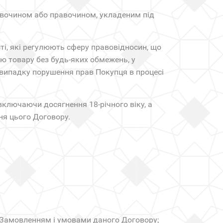
равочином або правочином, укладеним під
сті, які регулюють сферу правовідносин, що
ію товару без будь-яких обмежень, у
у випадку порушення прав Покупця в процесі
включаючи досягнення 18-річного віку, а
ня цього Договору.
м Замовленням і умовами даного Договору;