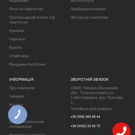
Надгробки
Автопослуги
Фото на пам'ятник
Прибирання могил
Протиусадкові плити під
QR код на пам'ятник
пам'ятник
Криниці
Паркани
Ворота
Стовпчики
Фундаментні блоки
ІНФОРМАЦІЯ
ЗВОРОТНІЙ ЗВ'ЯЗОК
Про компанію
23609, Україна, Вінницька
обл., Тульчинський р-н.,
Галерея
с.Нестерварка, вул. Польова,
2
Відгуки
Телефони для довідок:
Публікації
КНОПКА
+38 (098) 800 88 44
ЗВ'ЯЗКУ
Пользовательское
+38 (0432) 65 50 75
соглашение
Доставка и возврат