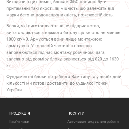
Виходячи з цих вимог, блокам ФБС повинні бути
притаманні такі якості, як міцність, що залежить від
марки бетону, водонепроникність, пожежостійкість.
Блоки, які виготовляють наше підприємство,
виготовляються з важкого бетону щільністю не менше
1800 кг/м3. Армуються вони лише монтажною
арматурою. У торцевій частині є пази, що
заповнюються під час монтажу розчином. Вага,
залежно від розміру блоку, варіюється від 820 до 1630
кг.
Фундаментні блоки потрібного Вам типу та у необхідній
кількості ми готові доставити до будь-якої точки
України.
ПРОДУКЦІЯ
ПОСЛУГИ
Пам'ятники
Автонавантажувальні роботи