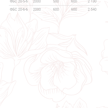
ФБС 20-5-6
2000
500
600
2 130
ФБС 20-6-6
2000
600
600
2 540