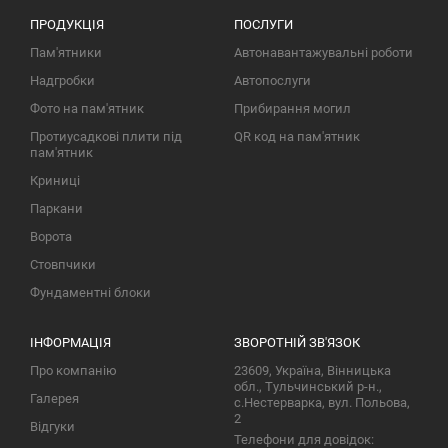
ПРОДУКЦІЯ
ПОСЛУГИ
Пам'ятники
Автонавантажувальні роботи
Надгробки
Автопослуги
Фото на пам'ятник
Прибирання могил
Протиусадкові плити під
QR код на пам'ятник
пам'ятник
Криниці
Паркани
Ворота
Стовпчики
Фундаментні блоки
ІНФОРМАЦІЯ
ЗВОРОТНІЙ ЗВ'ЯЗОК
Про компанію
23609, Україна, Вінницька
обл., Тульчинський р-н.,
Галерея
с.Нестерварка, вул. Польова,
2
Відгуки
Телефони для довідок: