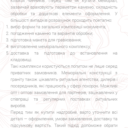
кількох чинників. Перед тим як купити меморіал,
зазвичай враховують параметри каменю, складність
обробки та додаткові елементи оформлення. У
більшості випадків розрахунок проходить поетапно:
вибір форми та загальної композиції монумента;
погодження каменю та варіантів обробки;
підготовка макета для гравіювання;
виготовлення меморіального комплексу;
доставка та підготовка до встановлення на
кладовищі.
Такі комплекси користуються попитом не лише серед
приватних замовників. Меморіальні конструкції з
граніту також цікавлять ритуальні агентства, дилерів і
посередників, які працюють у сфері похорон. Можливі
опт і оптові замовлення для партнерів, зацікавлених у
співпраці та регулярних поставках ритуальних
виробів.
Перед тим як купити надгробие, варто уточнити всі
деталі — оформлення, умови замовлення, доставку та
підсумкову вартість. Такий підхід допоможе обрати