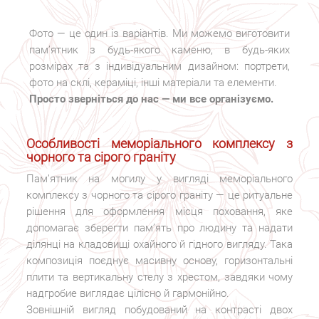
Фото — це один із варіантів. Ми можемо виготовити
пам’ятник з будь-якого каменю, в будь-яких
розмірах та з індивідуальним дизайном: портрети,
фото на склі, кераміці, інші матеріали та елементи.
Просто зверніться до нас — ми все організуємо.
Особливості меморіального комплексу з
чорного та сірого граніту
Пам’ятник на могилу у вигляді меморіального
комплексу з чорного та сірого граніту — це ритуальне
рішення для оформлення місця поховання, яке
допомагає зберегти пам’ять про людину та надати
ділянці на кладовищі охайного й гідного вигляду. Така
композиція поєднує масивну основу, горизонтальні
плити та вертикальну стелу з хрестом, завдяки чому
надгробие виглядає цілісно й гармонійно.
Зовнішній вигляд побудований на контрасті двох