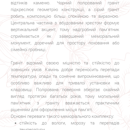
відтінків каменю. Чорний полірований граніт
підкреслює геометрію конструкції, а сірий граніт
робить композицію більш спокійною та виразною.
Центральна частина з вбудованим хрестом формує
вертикальний акцент, тому надгробний пам’ятник
сприймається як завершений меморіальний
монумент, доречний для простору поховання або
сімейної гробниці.
Граніт відомий своєю міцністю та стійкістю до
зовнішніх умов. Камінь добре переносить перепади
температури, опади та сонячне випромінювання, що
особливо важливо для тривалої установки на
кладовищі. Полірована поверхня зберігає охайний
вигляд протягом багатьох років, тому могильний
пам’ятник з граніту вважається практичним
рішенням для оформлення місця пам’яті.
Основні переваги такого меморіального комплексу:
стійкість до вологи, морозу та перепадів
температури