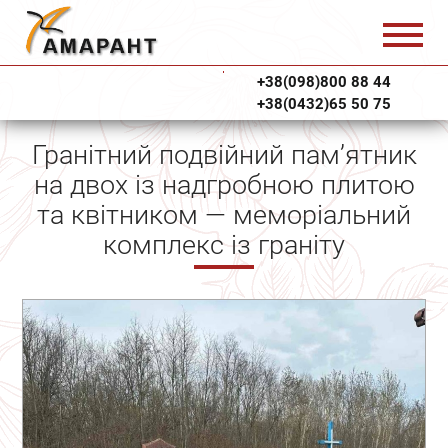
+38(098)800 88 44
+38(0432)65 50 75
Гранітний подвійний пам’ятник
на двох із надгробною плитою
та квітником — меморіальний
комплекс із граніту