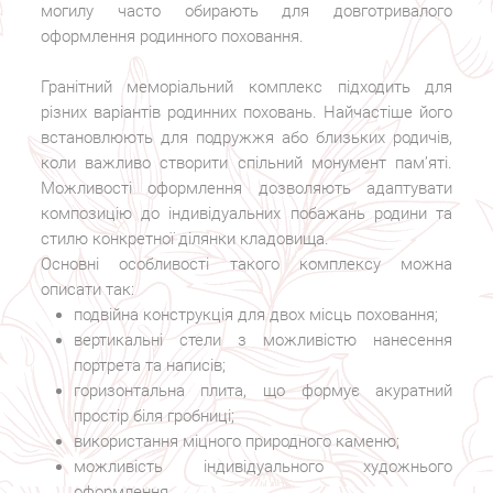
могилу часто обирають для довготривалого
оформлення родинного поховання.
Гранітний меморіальний комплекс підходить для
різних варіантів родинних поховань. Найчастіше його
встановлюють для подружжя або близьких родичів,
коли важливо створити спільний монумент пам’яті.
Можливості оформлення дозволяють адаптувати
композицію до індивідуальних побажань родини та
стилю конкретної ділянки кладовища.
Основні особливості такого комплексу можна
описати так:
подвійна конструкція для двох місць поховання;
вертикальні стели з можливістю нанесення
портрета та написів;
горизонтальна плита, що формує акуратний
простір біля гробниці;
використання міцного природного каменю;
можливість індивідуального художнього
оформлення.