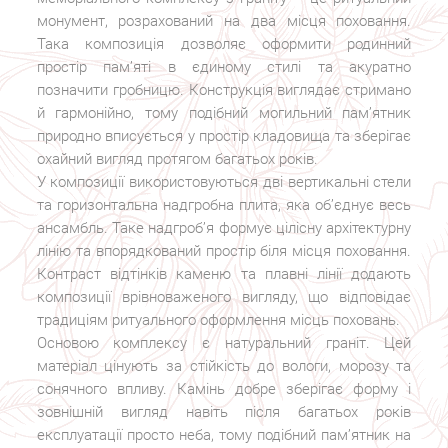
монумент, розрахований на два місця поховання.
Така композиція дозволяє оформити родинний
простір пам’яті в єдиному стилі та акуратно
позначити гробницю. Конструкція виглядає стримано
й гармонійно, тому подібний могильний пам’ятник
природно вписується у простір кладовища та зберігає
охайний вигляд протягом багатьох років.
У композиції використовуються дві вертикальні стели
та горизонтальна надгробна плита, яка об’єднує весь
ансамбль. Таке надгроб’я формує цілісну архітектурну
лінію та впорядкований простір біля місця поховання.
Контраст відтінків каменю та плавні лінії додають
композиції врівноваженого вигляду, що відповідає
традиціям ритуального оформлення місць поховань.
Основою комплексу є натуральний граніт. Цей
матеріал цінують за стійкість до вологи, морозу та
сонячного впливу. Камінь добре зберігає форму і
зовнішній вигляд навіть після багатьох років
експлуатації просто неба, тому подібний пам’ятник на