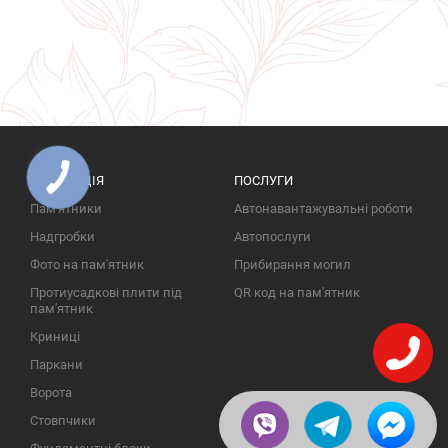
ПРОДУКЦІЯ
ПОСЛУГИ
Пам'ятники
Автонавантажувальні роботи
Надгробки
Автопослуги
Фото на пам'ятник
Прибирання могил
Протиусадкові плити під
QR код на пам'ятник
пам'ятник
Криниці
Паркани
Ворота
Стовпчики