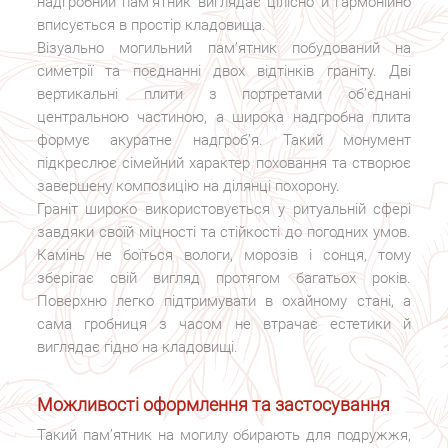
надгробний пам’ятник виглядає цілісно й гармонійно
вписується в простір кладовища.
Візуально могильний пам’ятник побудований на
симетрії та поєднанні двох відтінків граніту. Дві
вертикальні плити з портретами об’єднані
центральною частиною, а широка надгробна плита
формує акуратне надгроб’я. Такий монумент
підкреслює сімейний характер поховання та створює
завершену композицію на ділянці похорону.
Граніт широко використовується у ритуальній сфері
завдяки своїй міцності та стійкості до погодних умов.
Камінь не боїться вологи, морозів і сонця, тому
зберігає свій вигляд протягом багатьох років.
Поверхню легко підтримувати в охайному стані, а
сама гробниця з часом не втрачає естетики й
виглядає гідно на кладовищі.
Можливості оформлення та застосування
Такий пам’ятник на могилу обирають для подружжя,