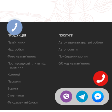
ПРОДУКЦІЯ
ПОСЛУГИ
Пам'ятники
Автонавантажувальні роботи
Надгробки
Автопослуги
Фото на пам'ятник
Прибирання могил
Протиусадкові плити під
QR код на пам'ятник
пам'ятник
Криниці
Паркани
Ворота
Стовпчики
Фундаментні блоки