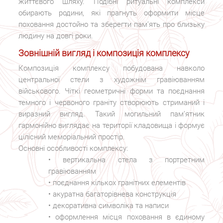
життєвого шляху. Подібні ритуальні комплекси
обирають родини, які прагнуть оформити місце
поховання достойно та зберегти пам’ять про близьку
людину на довгі роки.
Зовнішній вигляд і композиція комплексу
Композиція комплексу побудована навколо
центральної стели з художнім гравіюванням
військового. Чіткі геометричні форми та поєднання
темного і червоного граніту створюють стриманий і
виразний вигляд. Такий могильний пам’ятник
гармонійно виглядає на території кладовища і формує
цілісний меморіальний простір.
Основні особливості комплексу:
• вертикальна стела з портретним
гравіюванням
• поєднання кількох гранітних елементів
• акуратна багаторівнева конструкція
• декоративна символіка та написи
• оформлення місця поховання в єдиному