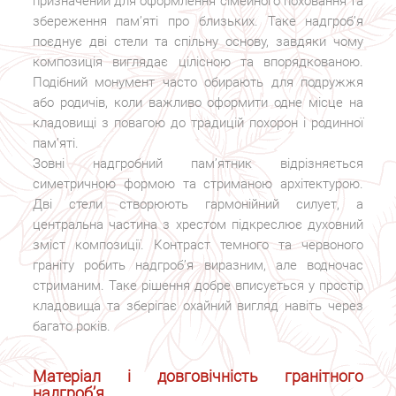
призначений для оформлення сімейного поховання та
збереження пам’яті про близьких. Таке надгроб’я
поєднує дві стели та спільну основу, завдяки чому
композиція виглядає цілісною та впорядкованою.
Подібний монумент часто обирають для подружжя
або родичів, коли важливо оформити одне місце на
кладовищі з повагою до традицій похорон і родинної
пам’яті.
Зовні надгробний пам’ятник відрізняється
симетричною формою та стриманою архітектурою.
Дві стели створюють гармонійний силует, а
центральна частина з хрестом підкреслює духовний
зміст композиції. Контраст темного та червоного
граніту робить надгроб’я виразним, але водночас
стриманим. Таке рішення добре вписується у простір
кладовища та зберігає охайний вигляд навіть через
багато років.
Матеріал і довговічність гранітного
надгроб’я