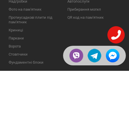
Надгробки
Автопослуги
Фото на пам'ятник
Прибирання могил
Протиусадкові плити під
QR код на пам'ятник
пам'ятник
Криниці
Паркани
Ворота
Стовпчики
Фундаментні блоки
ІНФОРМАЦІЯ
ЗВОРОТНІЙ ЗВ'ЯЗОК
Про компанію
23609, Україна, Вінницька
обл., Тульчинський р-н.,
Галерея
с.Нестерварка, вул. Польова,
2
Відгуки
Телефони для довідок:
Публікації
+38 (098) 800 88 44
Пользовательское
+38 (0432) 65 50 75
соглашение