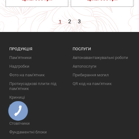
1
2
3
ПРОДУКЦІЯ
ПОСЛУГИ
Пам'ятники
Автонавантажувальні роботи
Надгробки
Автопослуги
Фото на пам'ятник
Прибирання могил
Протиусадкові плити під
QR код на пам'ятник
пам'ятник
Криниці
Паркани
Ворота
Стовпчики
Фундаментні блоки