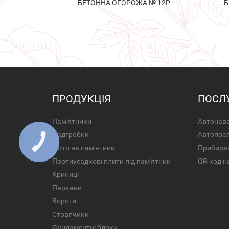
БЕТОННА ОГОРОЖА № 12Р
Б
ПРОДУКЦІЯ
ПОСЛ
Пам'ятники
Автонава
Надгробки
Автопос
Фото на пам'ятник
Прибира
Протиусадкові плити під пам'ятник
QR код н
Криниці
Паркани
Ворота
Стовпчики
Фундаментні блоки