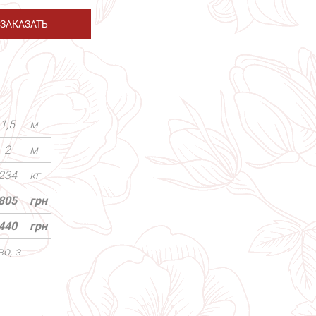
ЗАКАЗАТЬ
1,5
м
2
м
234
кг
805
грн
440
грн
о, з