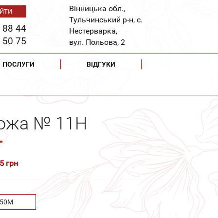
Вінницька обл.,
Тульчинський р-н, с.
 88 44
Нестерварка,
 50 75
вул. Польова, 2
ПОСЛУГИ
ВІДГУКИ
рожа № 11Н
5 грн
.50М