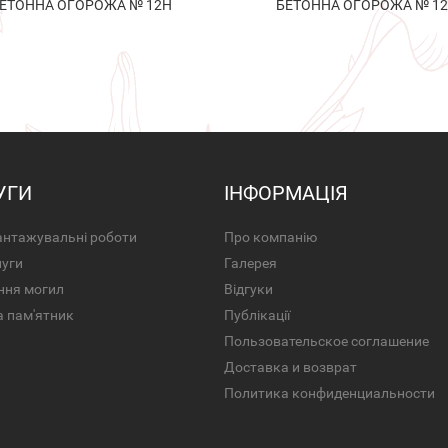
ЕТОННА ОГОРОЖА № 12Н
БЕТОННА ОГОРОЖА № 1
УГИ
ІНФОРМАЦІЯ
нтажувальні роботи
Про компанію
луги
Галерея
ння могил
Відгуки
а пам'ятник
Публікації
Пользовательское соглашение
Доставка и возврат
Политика конфиденциальности