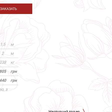
ЗАКАЗАТЬ
1,5
м
2
м
238
кг
805
грн
440
грн
о, з
Наступний товар