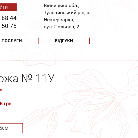
Вінницька обл.,
Тульчинський р-н, с.
 88 44
Нестерварка,
 50 75
вул. Польова, 2
ПОСЛУГИ
ВІДГУКИ
рожа № 11У
5 грн
.50М