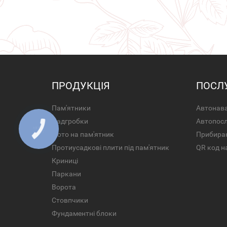
ПРОДУКЦІЯ
ПОСЛ
Пам'ятники
Автонава
Надгробки
Автопос
Фото на пам'ятник
Прибира
Протиусадкові плити під пам'ятник
QR код н
Криниці
Паркани
Ворота
Стовпчики
Фундаментні блоки