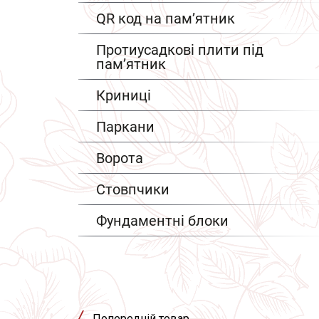
QR код на пам’ятник
Протиусадкові плити під
пам’ятник
Криниці
Паркани
Ворота
Стовпчики
Фундаментні блоки
Попередній товар