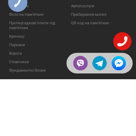
КНОПКА
ЗВ'ЯЗКУ
Надгробки
Автопослуги
Фото на пам'ятник
Прибирання могил
Протиусадкові плити під
QR код на пам'ятник
пам'ятник
Криниці
Паркани
Ворота
Стовпчики
Фундаментні блоки
ІНФОРМАЦІЯ
ЗВОРОТНІЙ ЗВ'ЯЗОК
Про компанію
23609, Україна, Вінницька
обл., Тульчинський р-н.,
Галерея
с.Нестерварка, вул. Польова,
2
Відгуки
Телефони для довідок:
Публікації
+38 (098) 800 88 44
Пользовательское
+38 (0432) 65 50 75
соглашение