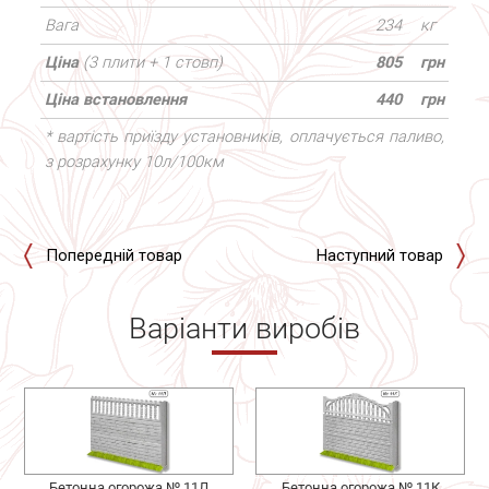
Вага
234
кг
Ціна
(3 плити + 1 стовп)
805
грн
Ціна встановлення
440
грн
* вартість приїзду установників, оплачується паливо,
з розрахунку 10л/100км
Попередній товар
Наступний товар
Варіанти виробів
Бетонна огорожа № 11Л
Бетонна огорожа № 11К