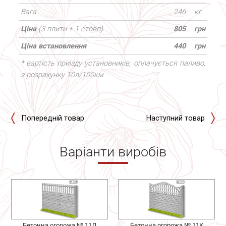
Вага
246
кг
Ціна
(3 плити + 1 стовп)
805
грн
Ціна встановлення
440
грн
* вартість приїзду установників, оплачується паливо,
з розрахунку 10л/100км
Попередній товар
Наступний товар
Варіанти виробів
Бетонна огорожа № 11Л
Бетонна огорожа № 11К