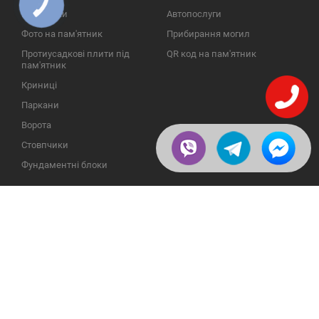
КНОПКА
ЗВ'ЯЗКУ
Надгробки
Автопослуги
Фото на пам'ятник
Прибирання могил
Протиусадкові плити під
QR код на пам'ятник
пам'ятник
Криниці
Паркани
Ворота
Стовпчики
Фундаментні блоки
ІНФОРМАЦІЯ
ЗВОРОТНІЙ ЗВ'ЯЗОК
Про компанію
23609, Україна, Вінницька
обл., Тульчинський р-н.,
Галерея
с.Нестерварка, вул. Польова,
2
Відгуки
Телефони для довідок:
Публікації
+38 (098) 800 88 44
Пользовательское
+38 (0432) 65 50 75
соглашение