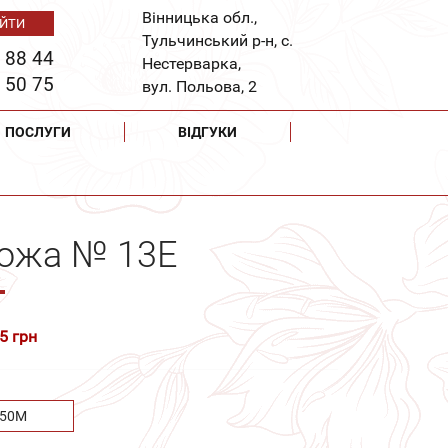
Вінницька обл.,
Тульчинський р-н, с.
 88 44
Нестерварка,
 50 75
вул. Польова, 2
ПОСЛУГИ
ВІДГУКИ
рожа № 13Е
5 грн
.50М