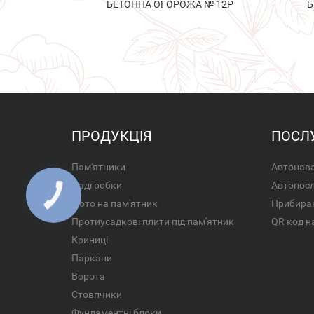
БЕТОННА ОГОРОЖА № 12Р
Б
ПРОДУКЦІЯ
ПОСЛ
Пам'ятники
Автонава
Надгробки
Автопос
Фото на пам'ятник
Прибира
Протиусадкові плити під пам'ятник
QR код н
Криниці
Паркани
Ворота
Стовпчики
Фундаментні блоки