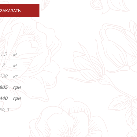
ЗАКАЗАТЬ
1,5
м
2
м
238
кг
805
грн
440
грн
о, з