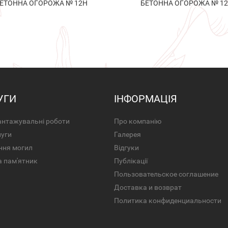
ЕТОННА ОГОРОЖА № 12Н
БЕТОННА ОГОРОЖА № 1
УГИ
ІНФОРМАЦІЯ
нтажувальні роботи
Про компанію
луги
Галерея
ння могил
Відгуки
а пам'ятник
Публікації
Пользовательское соглашение
Доставка и возврат
Политика конфиденциальности