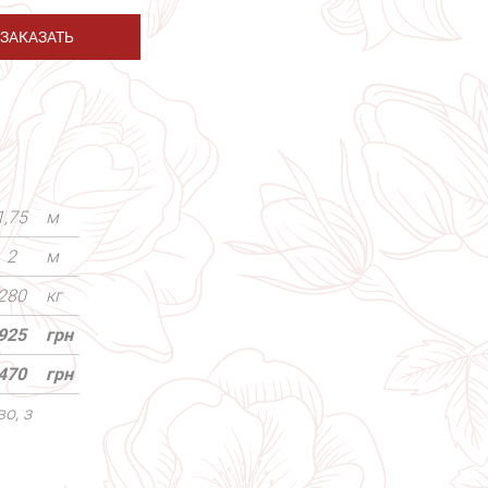
ЗАКАЗАТЬ
1,75
м
2
м
280
кг
925
грн
470
грн
о, з