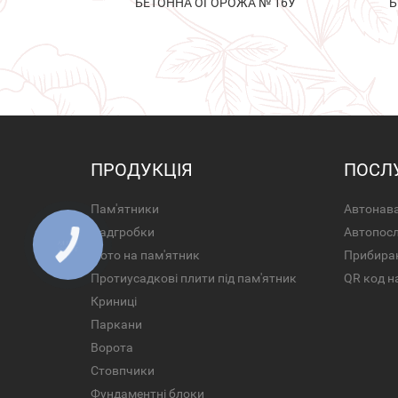
БЕТОННА ОГОРОЖА № 16У
Б
ПРОДУКЦІЯ
ПОСЛ
Пам'ятники
Автонава
Надгробки
Автопос
Фото на пам'ятник
Прибира
Протиусадкові плити під пам'ятник
QR код н
Криниці
Паркани
Ворота
Стовпчики
Фундаментні блоки