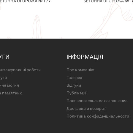
ЕТОННА ОГОРОЖА № 17У
БЕТОННА ОГОРОЖА № 1
УГИ
ІНФОРМАЦІЯ
нтажувальні роботи
Про компанію
луги
Галерея
ння могил
Відгуки
а пам'ятник
Публікації
Пользовательское соглашение
Доставка и возврат
Политика конфиденциальности