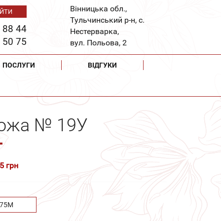
Вінницька обл.,
Тульчинський р-н, с.
 88 44
Нестерварка,
 50 75
вул. Польова, 2
ПОСЛУГИ
ВІДГУКИ
рожа № 19У
5 грн
.75М