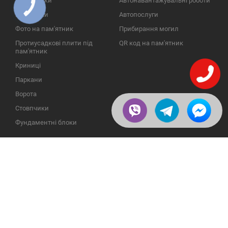
Пам'ятники
Автонавантажувальні роботи
КНОПКА
ЗВ'ЯЗКУ
Надгробки
Автопослуги
Фото на пам'ятник
Прибирання могил
Протиусадкові плити під
QR код на пам'ятник
пам'ятник
Криниці
Паркани
Ворота
Стовпчики
Фундаментні блоки
ІНФОРМАЦІЯ
ЗВОРОТНІЙ ЗВ'ЯЗОК
Про компанію
23609, Україна, Вінницька
обл., Тульчинський р-н.,
Галерея
с.Нестерварка, вул. Польова,
2
Відгуки
Телефони для довідок:
Публікації
+38 (098) 800 88 44
Пользовательское
+38 (0432) 65 50 75
соглашение