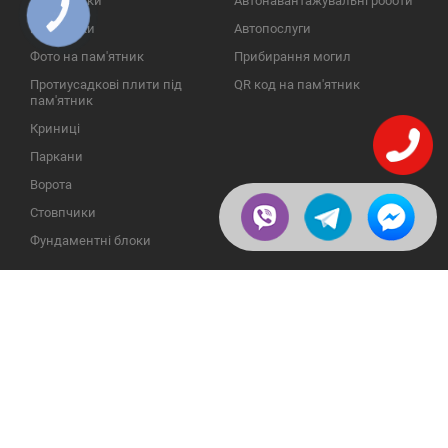
Пам'ятники
Автонавантажувальні роботи
КНОПКА
ЗВ'ЯЗКУ
Надгробки
Автопослуги
Фото на пам'ятник
Прибирання могил
Протиусадкові плити під
QR код на пам'ятник
пам'ятник
Криниці
Паркани
Ворота
Стовпчики
Фундаментні блоки
ІНФОРМАЦІЯ
ЗВОРОТНІЙ ЗВ'ЯЗОК
Про компанію
23609, Україна, Вінницька
обл., Тульчинський р-н.,
Галерея
с.Нестерварка, вул. Польова,
2
Відгуки
Телефони для довідок:
Публікації
+38 (098) 800 88 44
Пользовательское
+38 (0432) 65 50 75
соглашение