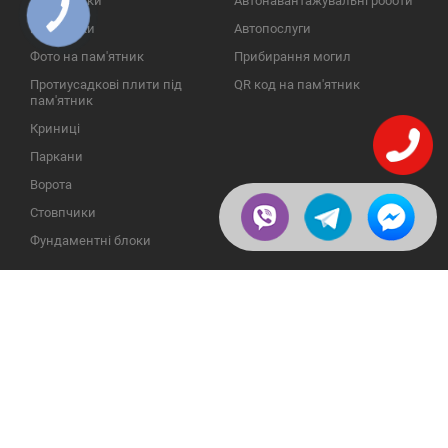
Пам'ятники
Автонавантажувальні роботи
КНОПКА
ЗВ'ЯЗКУ
Надгробки
Автопослуги
Фото на пам'ятник
Прибирання могил
Протиусадкові плити під
QR код на пам'ятник
пам'ятник
Криниці
Паркани
Ворота
Стовпчики
Фундаментні блоки
ІНФОРМАЦІЯ
ЗВОРОТНІЙ ЗВ'ЯЗОК
Про компанію
23609, Україна, Вінницька
обл., Тульчинський р-н.,
Галерея
с.Нестерварка, вул. Польова,
2
Відгуки
Телефони для довідок:
Публікації
+38 (098) 800 88 44
Пользовательское
+38 (0432) 65 50 75
соглашение