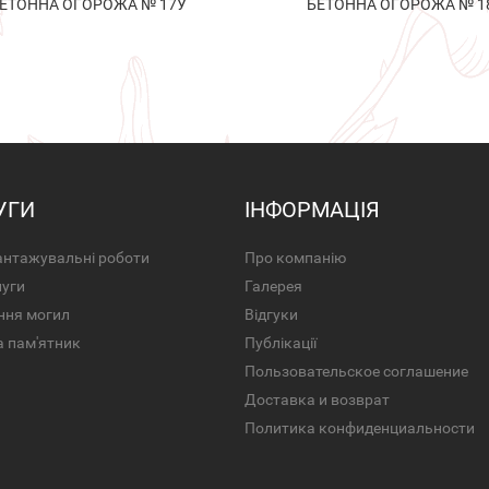
ЕТОННА ОГОРОЖА № 17У
БЕТОННА ОГОРОЖА № 1
УГИ
ІНФОРМАЦІЯ
нтажувальні роботи
Про компанію
луги
Галерея
ння могил
Відгуки
а пам'ятник
Публікації
Пользовательское соглашение
Доставка и возврат
Политика конфиденциальности