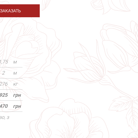
ЗАКАЗАТЬ
1,75
м
2
м
276
кг
925
грн
470
грн
о, з