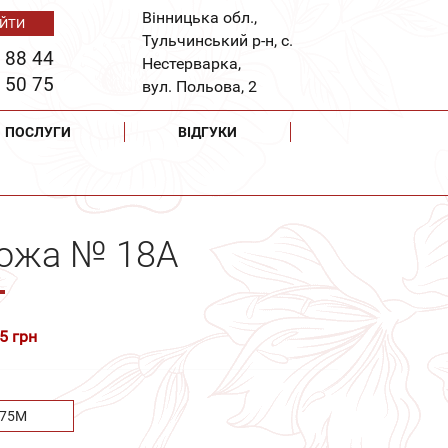
Вінницька обл.,
Тульчинський р-н, с.
 88 44
Нестерварка,
 50 75
вул. Польова, 2
ПОСЛУГИ
ВІДГУКИ
рожа № 18А
5 грн
.75М