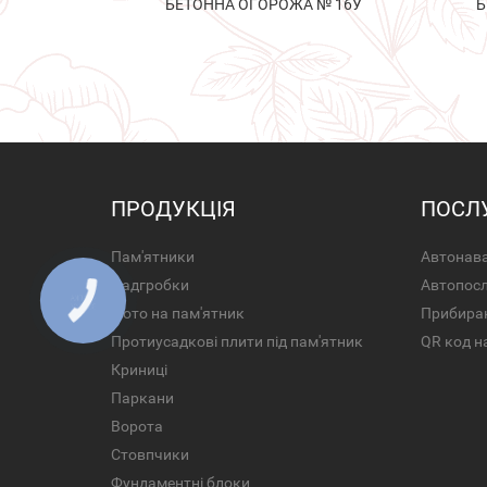
БЕТОННА ОГОРОЖА № 16У
Б
ПРОДУКЦІЯ
ПОСЛ
Пам'ятники
Автонава
Надгробки
Автопос
Фото на пам'ятник
Прибира
Протиусадкові плити під пам'ятник
QR код н
Криниці
Паркани
Ворота
Стовпчики
Фундаментні блоки