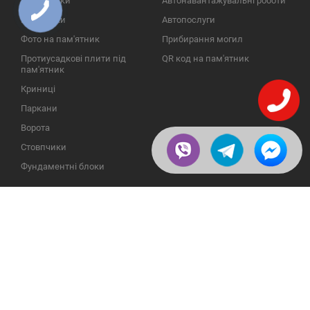
Пам'ятники
Автонавантажувальні роботи
Надгробки
Автопослуги
Фото на пам'ятник
Прибирання могил
Протиусадкові плити під
QR код на пам'ятник
пам'ятник
Криниці
Паркани
Ворота
Стовпчики
Фундаментні блоки
ІНФОРМАЦІЯ
ЗВОРОТНІЙ ЗВ'ЯЗОК
Про компанію
23609, Україна, Вінницька
обл., Тульчинський р-н.,
Галерея
с.Нестерварка, вул. Польова,
2
Відгуки
Телефони для довідок:
Публікації
+38 (098) 800 88 44
Пользовательское
+38 (0432) 65 50 75
соглашение