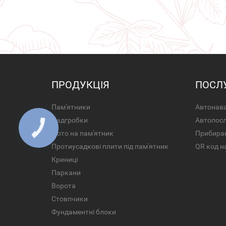
ПРОДУКЦІЯ
ПОСЛ
Пам'ятники
Автонава
Надгробки
Автопос
Фото на пам'ятник
Прибира
Протиусадкові плити під пам'ятник
QR код н
Криниці
Паркани
Ворота
Стовпчики
Фундаментні блоки