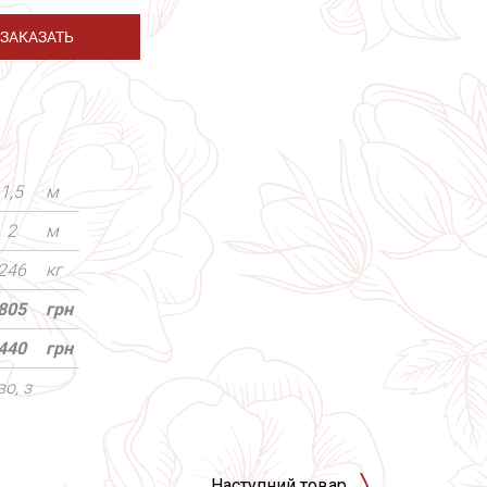
ЗАКАЗАТЬ
1,5
м
2
м
246
кг
805
грн
440
грн
о, з
Наступний товар