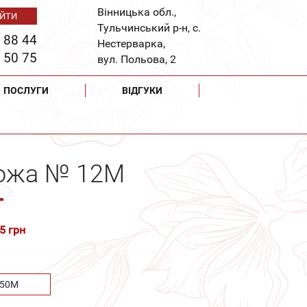
Вінницька обл.,
Тульчинський р-н, с.
 88 44
Нестерварка,
 50 75
вул. Польова, 2
ПОСЛУГИ
ВІДГУКИ
рожа № 12М
5 грн
.50М