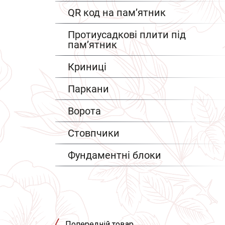
QR код на пам’ятник
Протиусадкові плити під
пам’ятник
Криниці
Паркани
Ворота
Стовпчики
Фундаментні блоки
Попередній товар