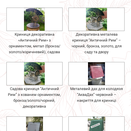
Криниця декоративна
Декоративна металева
«Античний Рим» з
криниця “Античний Рим” –
орнаментом, метал (бронза/
чорний, бронза, золото, для
золото/коричневий), садова
саду та двору
Садова криниця “Античний
Металевий дах для колодязя
Рим” з кованим орнаментом,
“АкваДах” червоний –
бронза/золото/чорний,
накриття для криниці
декоративна