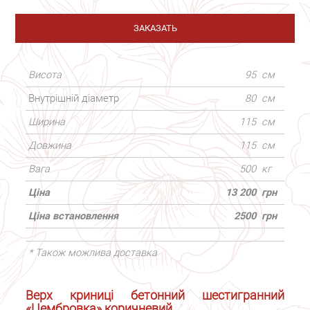
ЗАКАЗАТЬ
Висота
95
см
Внутрішній діаметр
80
см
Ширина
115
см
Довжина
115
см
Вага
500
кг
Ціна
13 200
грн
Ціна встановлення
2500
грн
* Також можлива доставка
Верх криниці бетонний шестигранний
«Цембровка» коричневий