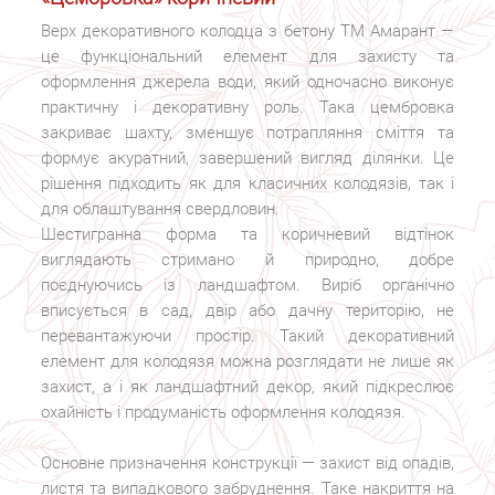
Верх декоративного колодца з бетону ТМ Амарант —
це функціональний елемент для захисту та
оформлення джерела води, який одночасно виконує
практичну і декоративну роль. Така цембровка
закриває шахту, зменшує потрапляння сміття та
формує акуратний, завершений вигляд ділянки. Це
рішення підходить як для класичних колодязів, так і
для облаштування свердловин.
Шестигранна форма та коричневий відтінок
виглядають стримано й природно, добре
поєднуючись із ландшафтом. Виріб органічно
вписується в сад, двір або дачну територію, не
перевантажуючи простір. Такий декоративний
елемент для колодязя можна розглядати не лише як
захист, а і як ландшафтний декор, який підкреслює
охайність і продуманість оформлення колодязя.
Основне призначення конструкції — захист від опадів,
листя та випадкового забруднення. Таке накриття на