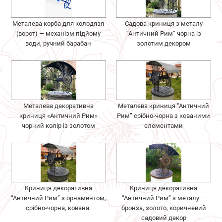
Металева корба для колодязя
Садова криниця з металу
(ворот) — механізм підйому
“Античний Рим” чорна із
води, ручний барабан
золотим декором
Металева декоративна
Металева криниця “Античний
криниця «Античний Рим»
Рим” срібно-чорна з кованими
чорний колір із золотом
елементами
Криниця декоративна
Криниця декоративна
“Античний Рим” з орнаментом,
“Античний Рим” з металу —
срібно-чорна, кована.
бронза, золото, коричневий
садовий декор