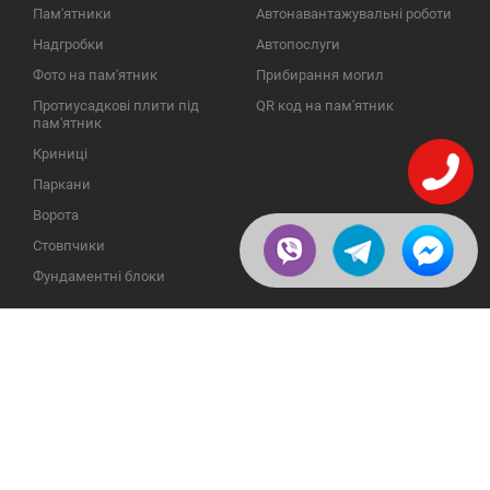
Пам'ятники
Автонавантажувальні роботи
Надгробки
Автопослуги
Фото на пам'ятник
Прибирання могил
Протиусадкові плити під
QR код на пам'ятник
пам'ятник
Криниці
Паркани
Ворота
Стовпчики
Фундаментні блоки
ІНФОРМАЦІЯ
ЗВОРОТНІЙ ЗВ'ЯЗОК
Про компанію
23609, Україна, Вінницька
обл., Тульчинський р-н.,
Галерея
с.Нестерварка, вул. Польова,
2
Відгуки
Телефони для довідок:
Публікації
+38 (098) 800 88 44
Пользовательское