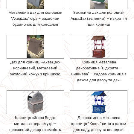
Металевий дах для колодязя
Захисний дах для колодязя
“АкваДах” сіра – захисний
АкваДах (зелений) – накриття
будиночок для колодязя
для криниці
Дах для криниці «АкваДах»
Криниця металева
коричневий, металевий
декоративна “Відкрита –
захисний кожух з кришкою
Вишнева” – садова криниця з
дахом для двору та дачі
Криниця «Жива Вода»
Декоративна металева
металева перламутр —
криниця “Ключ” синя з дахом
церковний декор та ємність
для саду, двору та колодязя