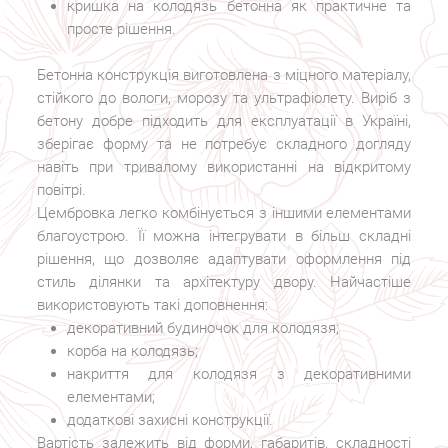
кришка на колодязь бетонна як практичне та
просте рішення.
Бетонна конструкція виготовлена з міцного матеріалу,
стійкого до вологи, морозу та ультрафіолету. Виріб з
бетону добре підходить для експлуатації в Україні,
зберігає форму та не потребує складного догляду
навіть при тривалому використанні на відкритому
повітрі.
Цембровка легко комбінується з іншими елементами
благоустрою. Її можна інтегрувати в більш складні
рішення, що дозволяє адаптувати оформлення під
стиль ділянки та архітектуру двору. Найчастіше
використовують такі доповнення:
декоративний будиночок для колодязя;
корба на колодязь;
накриття для колодязя з декоративними
елементами;
додаткові захисні конструкції.
Вартість залежить від форми, габаритів, складності