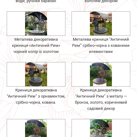
води, ручний барабан
золотим декором
Металева декоративна
Металева криниця “Античний
криниця «Античний Рим»
Рим” срібно-чорна з кованими
чорний колір із золотом
елементами
Криниця декоративна
Криниця декоративна
“Античний Рим” з орнаментом,
“Античний Рим” з металу —
срібно-чорна, кована.
бронза, золото, коричневий
садовий декор