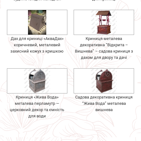
Дах для криниці «АкваДах»
Криниця металева
коричневий, металевий
декоративна “Відкрита –
захисний кожух з кришкою
Вишнева” – садова криниця з
дахом для двору та дачі
Криниця «Жива Вода»
Садова декоративна криниця
металева перламутр —
“Жива Вода” металева
церковний декор та ємність
вишнева
для води