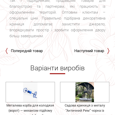
так і підрядникам, продавцям товарів для
благоустрою та партнерам, які працюють із
оформленням територій. Оптовим клієнтам –
спеціальні ціни. Правильно підібрана декоративна
криниця допомагає захистити джерело,
впорядкувати простір і зробити оформлення двору
більш завершеним.
Попередній товар
Наступний товар
Варіанти виробів
Металева корба для колодязя
Садова криниця з металу
(ворот) — механізм підйому
“Античний Рим” чорна із