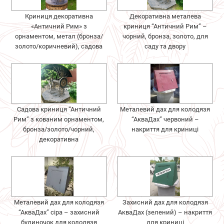
Криниця декоративна
Декоративна металева
«Античний Рим» з
криниця “Античний Рим” –
орнаментом, метал (бронза/
чорний, бронза, золото, для
золото/коричневий), садова
саду та двору
Садова криниця “Античний
Металевий дах для колодязя
Рим” з кованим орнаментом,
“АкваДах” червоний –
бронза/золото/чорний,
накриття для криниці
декоративна
Металевий дах для колодязя
Захисний дах для колодязя
“АкваДах” сіра – захисний
АкваДах (зелений) – накриття
будиночок для колодязя
для криниці