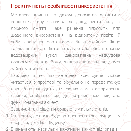
Практичність і особливості використання
Металева криниця з дахом допомагає захистити
верхню частину колодязя від дощу, листя, пилу та
дрібного сміття. Таке рішення підходить для
щоденного використання на відкритому повітрі й
робить зону навколо джерела більш охайною. Якщо
на ділянці вже є бетонне кільце або облаштований
водозабірний вузол, декоративна надбудова
дозволяє надати йому завершеного вигляду без
зайвої масивності.
Важливо й те, що металева конструкція добре
читається в просторі та візуально не перевантажує
двір. Вона підходить для різних стилів оформлення
ділянки, особливо там, де потрібен помітний, але
функціональний акцент.
Зазвичай такі рішення обирають у кілька етапів:
Оцінюють, де саме буде встановлена конструкція — у
дворі, саду чи біля будинку.
Визначають, наскільки важливий захист від опадів і