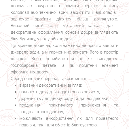
допомагає акуратно оформити верхню частину
колодязя або технічної зони, захистити її від опадів і
водночас зробити ділянку більш доглянутою.
Виразний синій колір, металевий каркас, дах і
декоративне оформлення основи добре виглядають
біля будинку, у саду або на дачі.
Ця модель доречна, коли важливо не просто закрити
джерело води, а й гармонійно вписати його в простір
ділянки. Вона сприймається не як випадкова
господарська деталь, а як помітний елемент
оформлення двору.
Серед основних переваг такої криниці:
виразний декоративний вигляд;
наявність даху для додаткового захисту;
доречність для двору, саду та дачної ділянки;
поєднання практичного призначення та
ландшафтного декору;
можливість використання як для приватного
подвір’я, так і для об’єктів благоустрою.