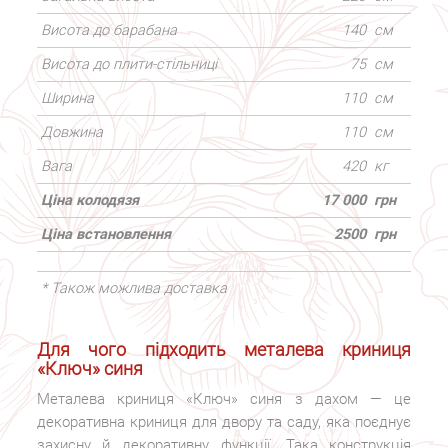
Висота до барабана
140
см
Висота до плити-стільниці
75
см
Ширина
110
см
Довжина
110
см
Вага
420
кг
Ціна колодязя
17 000
грн
Ціна встановлення
2500
грн
* Також можлива доставка
а
Для чого підходить металева криниця
«Ключ» синя
Металева криниця «Ключ» синя з дахом — це
декоративна криниця для двору та саду, яка поєднує
захисну й декоративну функції. Така конструкція