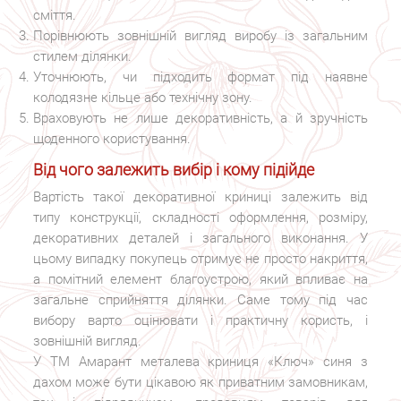
сміття.
Порівнюють зовнішній вигляд виробу із загальним
стилем ділянки.
Уточнюють, чи підходить формат під наявне
колодязне кільце або технічну зону.
Враховують не лише декоративність, а й зручність
щоденного користування.
Від чого залежить вибір і кому підійде
Вартість такої декоративної криниці залежить від
типу конструкції, складності оформлення, розміру,
декоративних деталей і загального виконання. У
цьому випадку покупець отримує не просто накриття,
а помітний елемент благоустрою, який впливає на
загальне сприйняття ділянки. Саме тому під час
вибору варто оцінювати і практичну користь, і
зовнішній вигляд.
У ТМ Амарант металева криниця «Ключ» синя з
дахом може бути цікавою як приватним замовникам,