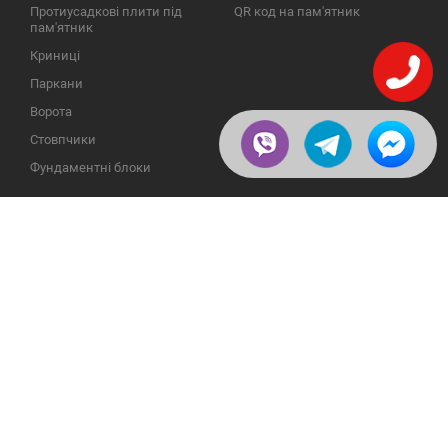
Протиусадкові плити під
QR код на пам'ятник
пам'ятник
Криниці
Паркани
Ворота
Стовпчики
Фундаментні блоки
ІНФОРМАЦІЯ
ЗВОРОТНІЙ ЗВ'ЯЗОК
Про компанію
23609, Україна, Вінницька
обл., Тульчинський р-н.,
Галерея
с.Нестерварка, вул. Польова,
2
Відгуки
Телефони для довідок:
Публікації
+38 (098) 800 88 44
Пользовательское
+38 (0432) 65 50 75
соглашение
Доставка и возврат
Политика
конфиденциальности