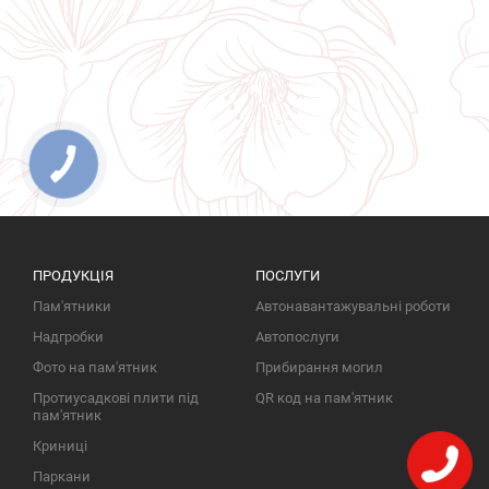
ПРОДУКЦІЯ
ПОСЛУГИ
Пам'ятники
Автонавантажувальні роботи
Надгробки
Автопослуги
Фото на пам'ятник
Прибирання могил
Протиусадкові плити під
QR код на пам'ятник
пам'ятник
Криниці
Паркани