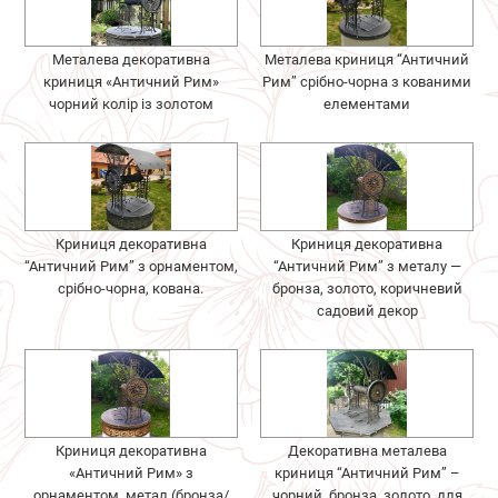
Металева декоративна
Металева криниця “Античний
криниця «Античний Рим»
Рим” срібно-чорна з кованими
чорний колір із золотом
елементами
Криниця декоративна
Криниця декоративна
“Античний Рим” з орнаментом,
“Античний Рим” з металу —
срібно-чорна, кована.
бронза, золото, коричневий
садовий декор
Криниця декоративна
Декоративна металева
«Античний Рим» з
криниця “Античний Рим” –
орнаментом, метал (бронза/
чорний, бронза, золото, для