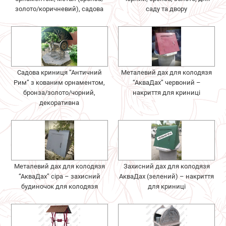
золото/коричневий), садова
саду та двору
Садова криниця “Античний
Металевий дах для колодязя
Рим” з кованим орнаментом,
“АкваДах” червоний –
бронза/золото/чорний,
накриття для криниці
декоративна
Металевий дах для колодязя
Захисний дах для колодязя
“АкваДах” сіра – захисний
АкваДах (зелений) – накриття
будиночок для колодязя
для криниці