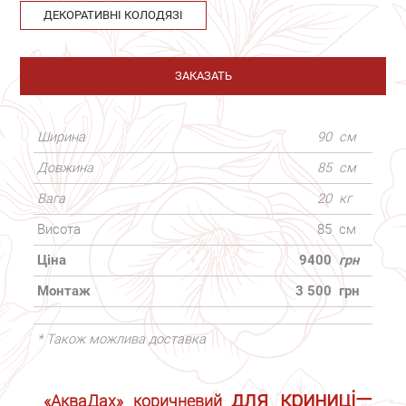
ДЕКОРАТИВНІ КОЛОДЯЗІ
ЗАКАЗАТЬ
Ширина
90
см
Довжина
85
см
Вага
20
кг
Висота
85
см
Ціна
9400
грн
Монтаж
3 500
грн
* Також можлива доставка
для криниці
—
«АкваДах» коричневий