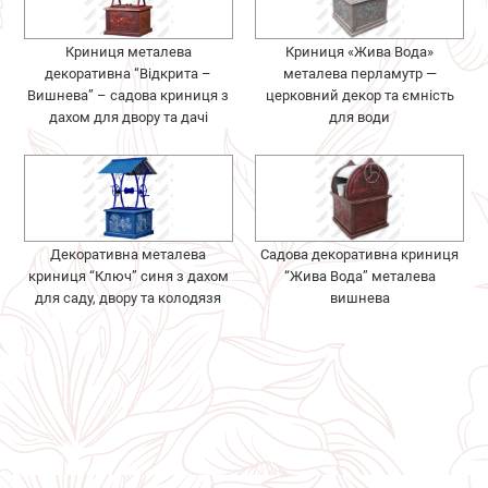
Криниця металева
Криниця «Жива Вода»
декоративна “Відкрита –
металева перламутр —
Вишнева” – садова криниця з
церковний декор та ємність
дахом для двору та дачі
для води
Декоративна металева
Садова декоративна криниця
криниця “Ключ” синя з дахом
“Жива Вода” металева
для саду, двору та колодязя
вишнева