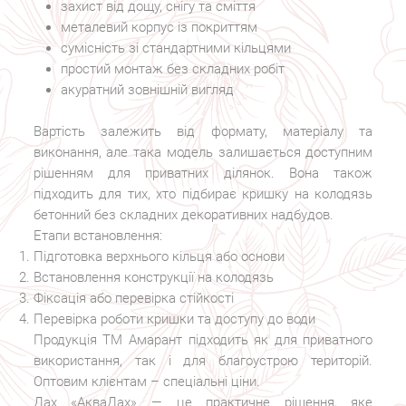
захист від дощу, снігу та сміття
металевий корпус із покриттям
сумісність зі стандартними кільцями
простий монтаж без складних робіт
акуратний зовнішній вигляд
Вартість залежить від формату, матеріалу та
виконання, але така модель залишається доступним
рішенням для приватних ділянок. Вона також
підходить для тих, хто підбирає кришку на колодязь
бетонний без складних декоративних надбудов.
Етапи встановлення:
Підготовка верхнього кільця або основи
Встановлення конструкції на колодязь
Фіксація або перевірка стійкості
Перевірка роботи кришки та доступу до води
Продукція ТМ Амарант підходить як для приватного
використання, так і для благоустрою територій.
Оптовим клієнтам – спеціальні ціни.
Дах «АкваДах» — це практичне рішення, яке