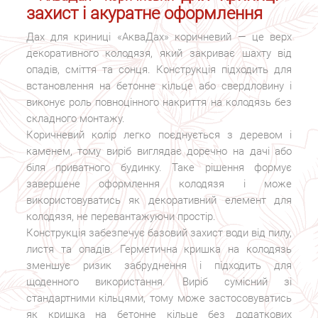
захист і акуратне оформлення
Дах для криниці «АкваДах» коричневий — це верх
декоративного колодязя, який закриває шахту від
опадів, сміття та сонця. Конструкція підходить для
встановлення на бетонне кільце або свердловину і
виконує роль повноцінного накриття на колодязь без
складного монтажу.
Коричневий колір легко поєднується з деревом і
каменем, тому виріб виглядає доречно на дачі або
біля приватного будинку. Таке рішення формує
завершене оформлення колодязя і може
використовуватись як декоративний елемент для
колодязя, не перевантажуючи простір.
Конструкція забезпечує базовий захист води від пилу,
листя та опадів. Герметична кришка на колодязь
зменшує ризик забруднення і підходить для
щоденного використання. Виріб сумісний зі
стандартними кільцями, тому може застосовуватись
як кришка на бетонне кільце без додаткових