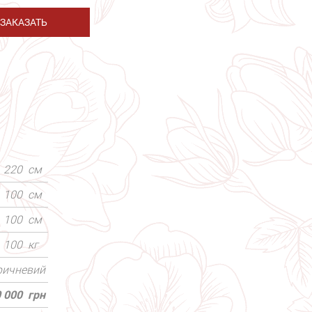
ЗАКАЗАТЬ
220
см
100
см
100
см
100
кг
оричневий
 000
грн