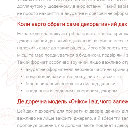
доглянутою у щоденному використанні. Такий варіа
не просто накриття, а акуратне й довговічне оформ
Коли варто обрати саме декоративний дах
Не завжди власнику потрібна проста плоска кришка
декоративний дах, який одночасно закриває верх і 
належить саме до таких рішень. Його обирають то
місці та має поєднуватися з будинком, подвір’ям і 
Такий формат особливо зручний, якщо важливо отр
акуратне оформлення верхньої частини криниці
додатковий захист від дощу, листя та сміття;
більш виразний зовнішній вигляд ділянки;
поєднання із садовим і дворовим декором.
Де доречна модель «Онікс» і від чого зале
Цей дах підходить для приватних дворів, дачних діля
важливо не лише закрити джерело, а й зберегти з
пропонує рішення, які допомагають поєднати деко