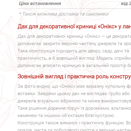
Ціна встановлення
від 
* Також можлива доставка та самовивіз
Дах для декоративної криниці «Онікс» у 
Дах для декоративної криниці «Онікс» — це декорат
допомагає закрити верхню частину джерела та зр
Така конструкція підходить для двору, саду, дачі та
практичність, а й зовнішній вигляд. Модель сприйм
допомагає вписати криницю в загальний простір бе
Зовнішній вигляд і практична роль констру
За фото видно, що «Онікс» має виразну купольну ф
вставки. Завдяки цьому дах не виглядає грубо або 
джерела візуально зібраною та може використову
Таке рішення доречне поруч із доріжками, альтанк
каменем та іншими об’єктами благоустрою.
Конструкція також виконує і практичну функцію. 
опадів, листя та побутового сміття у верхню части