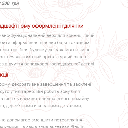
2 500
грн
ландшафтному оформленні ділянки
ивно-функціональний верх для криниці, який
обити оформлення ділянки більш охайним.
 території біля будинку, де важливі не лише
ається як помітний архітектурний акцент і
з відчуття випадкової господарської деталі.
кції
орму, декоративне завершення та засклені
суто утилітарно. Він робить зону біля
ватися як елемент ландшафтного дизайну.
ою, дерев’яними й кованими деталями,
Вона допомагає зменшити потрапляння
ну криниці, а сама зона виглядає більш