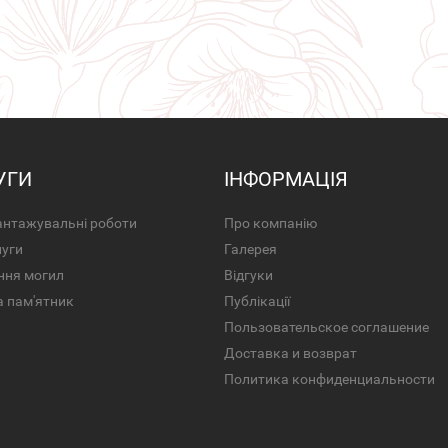
УГИ
ІНФОРМАЦІЯ
нтажувальні роботи
Про компанію
луги
Галерея
ння могил
Відгуки
а пам'ятник
Публікації
Пользовательское соглашение
Доставка и возврат
Политика конфиденциальности