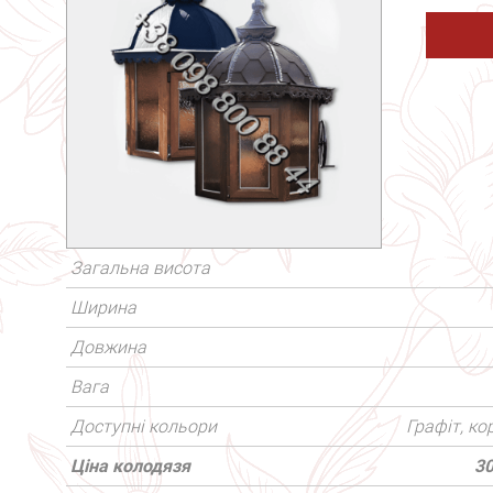
Загальна висота
Ширина
Довжина
Вага
Доступні кольори
Графіт, к
Ціна колодязя
30