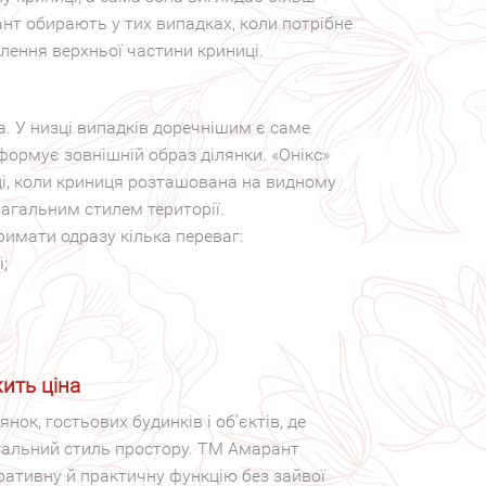
нт обирають у тих випадках, коли потрібне
лення верхньої частини криниці.
. У низці випадків доречнішим є саме
формує зовнішній образ ділянки. «Онікс»
ді, коли криниця розташована на видному
загальним стилем території.
имати одразу кілька переваг:
;
жить ціна
нок, гостьових будинків і об’єктів, де
агальний стиль простору. ТМ Амарант
ративну й практичну функцію без зайвої