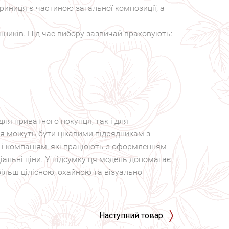
риниця є частиною загальної композиції, а
инників. Під час вибору зазвичай враховують:
для приватного покупця, так і для
ня можуть бути цікавими підрядникам з
 і компаніям, які працюють з оформленням
іальні ціни. У підсумку ця модель допомагає
більш цілісною, охайною та візуально
Наступний товар