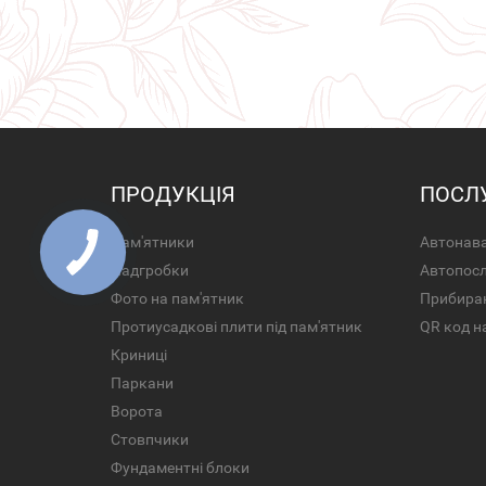
ПРОДУКЦІЯ
ПОСЛ
Пам'ятники
Автонава
Надгробки
Автопос
Фото на пам'ятник
Прибира
Протиусадкові плити під пам'ятник
QR код н
Криниці
Паркани
Ворота
Стовпчики
Фундаментні блоки