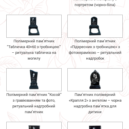
портретом (чорно-біла)
Полімерний пам’ятник
Полімерний пам’ятник
“Табличка 40×60 з гробницею”
«Підхресник з гробницею» з
– ритуальна табличка на
фотокерамікою – ритуальний
могилу
надгробок
Полімерний пам’ятник “Косой”
Пам’ятник полімерний
з гравіюванням та фото,
«Крапля 2» з ангелом – чорна
ритуальний надгробний
надгробна пам’ятка для
пам’ятник
дитини