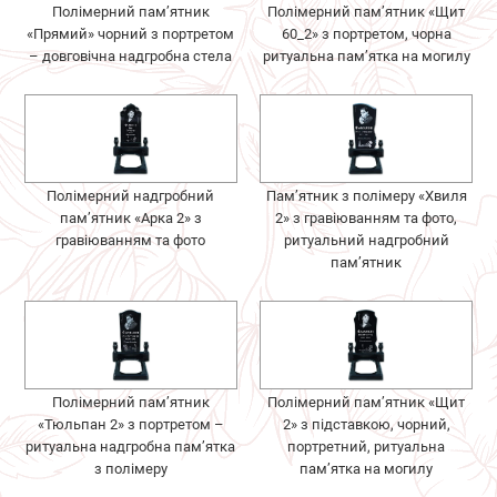
Полімерний пам’ятник
Полімерний пам’ятник «Щит
«Прямий» чорний з портретом
60_2» з портретом, чорна
– довговічна надгробна стела
ритуальна пам’ятка на могилу
Полімерний надгробний
Пам’ятник з полімеру «Хвиля
пам’ятник «Арка 2» з
2» з гравіюванням та фото,
гравіюванням та фото
ритуальний надгробний
пам’ятник
Полімерний пам’ятник
Полімерний пам’ятник «Щит
«Тюльпан 2» з портретом –
2» з підставкою, чорний,
ритуальна надгробна пам’ятка
портретний, ритуальна
з полімеру
пам’ятка на могилу