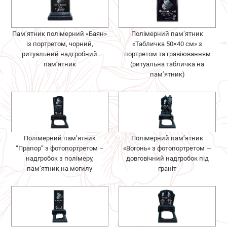
Пам’ятник полімерний «Баян»
Полімерний пам’ятник
із портретом, чорний,
«Табличка 50×40 см» з
ритуальний надгробний
портретом та гравіюванням
пам’ятник
(ритуальна табличка на
пам’ятник)
Полімерний пам’ятник
Полімерний пам’ятник
“Прапор” з фотопортретом –
«Вогонь» з фотопортретом —
надгробок з полімеру,
довговічний надгробок під
пам’ятник на могилу
граніт