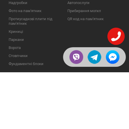
Надгробки
Автопослуги
Фото на пам'ятник
Прибирання могил
Протиусадкові плити під
QR код на пам'ятник
пам'ятник
Криниці
Паркани
Ворота
Стовпчики
Фундаментні блоки
ІНФОРМАЦІЯ
ЗВОРОТНІЙ ЗВ'ЯЗОК
Про компанію
23609, Україна, Вінницька
обл., Тульчинський р-н.,
Галерея
с.Нестерварка, вул. Польова,
2
Відгуки
Телефони для довідок:
Публікації
+38 (098) 800 88 44
Пользовательское
+38 (0432) 65 50 75
соглашение