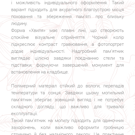
і можливість індивідуального оформлення. Такий
варіант підходить для акуратного благоустрою місця
поховання та збереження пам’яті про близьку
людину.
Форма «Хвиля» має плавні лінії, що створюють
спокійне візуальне сприйняття. Чорний колір
підкреслює контраст гравіювання, а фотопортрет
додає індивідуальності. Надгробний пам’ятник
виглядає цілісно завдяки поєднанню стели та
підставки, формуючи завершений монумент для
встановлення на кладбище.
Полімерний матеріал стійкий до вологи, перепадів
температури та сонця. Завдяки цьому могильний
пам’ятник зберігає зовнішній вигляд і не потребує
складного догляду, що важливо для тривалої
експлуатації.
Такий пам’ятник на могилу підходить для одиночних
захоронень, коли важливо оформити гробницю
стримано й без надмірного декору. Це практичне