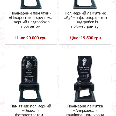
Полімерний пам’ятник
Полімерний пам’ятник
«Підхресник з хрестом»
«Дуб» з фотопортретом
– чорний надгробок з
— надгробок із
портретом
полімерграніту.
Ціна: 20 000 грн
Ціна: 19 500 грн
Пам’ятник полімерний
Полімерна пам’ятка
«Овал» із
«Дзеркало» з
фотопортретом —
гравіюванням, чорна