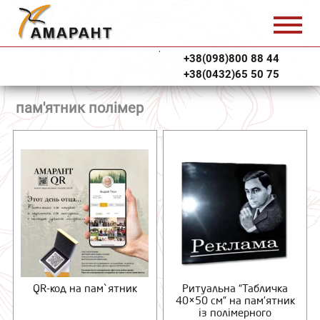
+38(098)800 88 44
+38(0432)65 50 75
пам'ятник полімер
QR-код на пам`ятник
Ритуальна “Табличка
40×50 см” на пам’ятник
із полімерного