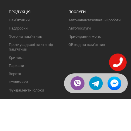
ПРОДУКЦІЯ
ПОСЛУГИ
Пам'ятники
Автонавантажувальні роботи
Надгробки
Автопослуги
Фото на пам'ятник
Прибирання могил
Протиусадкові плити під
QR код на пам'ятник
пам'ятник
Криниці
Паркани
Ворота
Стовпчики
Фундаментні блоки
ІНФОРМАЦІЯ
ЗВОРОТНІЙ ЗВ'ЯЗОК
Про компанію
23609, Україна, Вінницька
обл., Тульчинський р-н.,
Галерея
с.Нестерварка, вул. Польова,
2
Відгуки