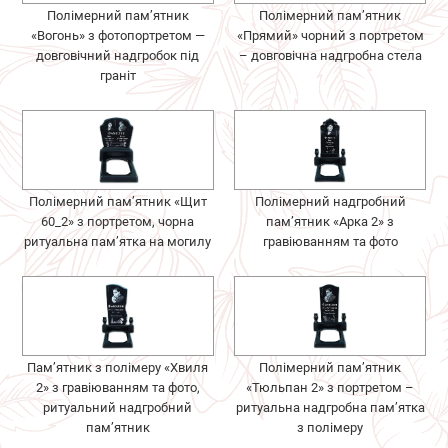
Полімерний пам’ятник
Полімерний пам’ятник
«Вогонь» з фотопортретом —
«Прямий» чорний з портретом
довговічний надгробок під
– довговічна надгробна стела
граніт
Полімерний пам’ятник «Щит
Полімерний надгробний
60_2» з портретом, чорна
пам’ятник «Арка 2» з
ритуальна пам’ятка на могилу
гравіюванням та фото
Пам’ятник з полімеру «Хвиля
Полімерний пам’ятник
2» з гравіюванням та фото,
«Тюльпан 2» з портретом –
ритуальний надгробний
ритуальна надгробна пам’ятка
пам’ятник
з полімеру