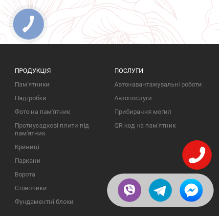
ПРОДУКЦІЯ
ПОСЛУГИ
Пам'ятники
Автонавантажувальні роботи
Надгробки
Автопослуги
Фото на пам'ятник
Прибирання могил
Протиусадкові плити під
QR код на пам'ятник
пам'ятник
Криниці
Паркани
Ворота
Стовпчики
Фундаментні блоки