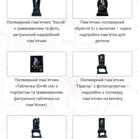
Полімерний пам’ятник “Косой”
Пам’ятник полімерний
з гравіюванням та фото,
«Крапля 2» з ангелом – чорна
ритуальний надгробний
надгробна пам’ятка для
пам’ятник
дитини
Полімерний пам’ятник
Полімерний пам’ятник
«Табличка 50×40 см» з
“Прапор” з фотопортретом –
портретом та гравіюванням
надгробок з полімеру,
(ритуальна табличка на
пам’ятник на могилу
пам’ятник)