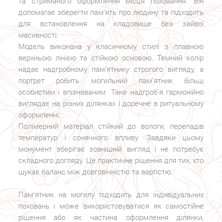
та стриманого оформлення місця поховання. Він
допомагає зберегти пам’ять про людину та підходить
для встановлення на кладовище без зайвої
масивності.
Модель виконана у класичному стилі з плавною
верхньою лінією та стійкою основою. Темний колір
надає надгробному пам’ятнику строгого вигляду, а
портрет робить могильний пам’ятник більш
особистим і впізнаваним. Таке надгроб’я гармонійно
виглядає на різних ділянках і доречне в ритуальному
оформленні.
Полімерний матеріал стійкий до вологи, перепадів
температур і сонячного впливу. Завдяки цьому
монумент зберігає зовнішній вигляд і не потребує
складного догляду. Це практичне рішення для тих, хто
шукає баланс між довговічністю та вартістю.
Пам’ятник на могилу підходить для індивідуальних
поховань і може використовуватися як самостійне
рішення або як частина оформлення ділянки,