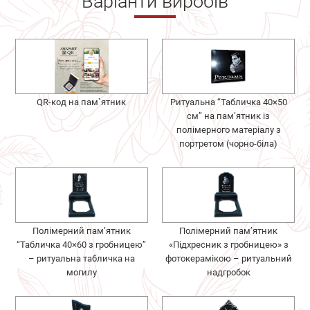
Варіанти виробів
QR-код на пам`ятник
Ритуальна “Табличка 40×50
см” на пам’ятник із
полімерного матеріалу з
портретом (чорно-біла)
Полімерний пам’ятник
Полімерний пам’ятник
“Табличка 40×60 з гробницею”
«Підхресник з гробницею» з
– ритуальна табличка на
фотокерамікою – ритуальний
могилу
надгробок