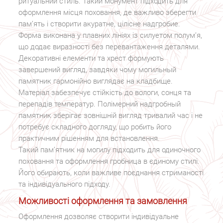
ритуальний стиль. Такий монумент підходить для
оформлення місця поховання, де важливо зберегти
пам’ять і створити акуратне, цілісне надгробие.
Форма виконана у плавних лініях із силуетом полум’я,
що додає виразності без перевантаження деталями.
Декоративні елементи та хрест формують
завершений вигляд, завдяки чому могильный
памятник гармонійно виглядає на кладбище.
Матеріал забезпечує стійкість до вологи, сонця та
перепадів температур. Полімерний надгробный
памятник зберігає зовнішній вигляд тривалий час і не
потребує складного догляду, що робить його
практичним рішенням для встановлення.
Такий пам’ятник на могилу підходить для одиночного
поховання та оформлення гробница в єдиному стилі.
Його обирають, коли важливе поєднання стриманості
та індивідуального підходу.
Можливості оформлення та замовлення
Оформлення дозволяє створити індивідуальне