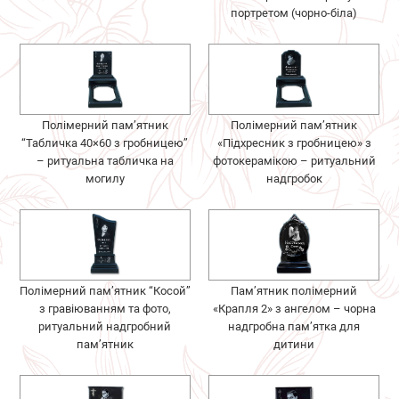
портретом (чорно-біла)
Полімерний пам’ятник
Полімерний пам’ятник
“Табличка 40×60 з гробницею”
«Підхресник з гробницею» з
– ритуальна табличка на
фотокерамікою – ритуальний
могилу
надгробок
Полімерний пам’ятник “Косой”
Пам’ятник полімерний
з гравіюванням та фото,
«Крапля 2» з ангелом – чорна
ритуальний надгробний
надгробна пам’ятка для
пам’ятник
дитини