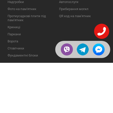
Надгробки
Автопослуги
Фото на пам'ятник
Прибирання могил
Протиусадкові плити під
QR код на пам'ятник
пам'ятник
Криниці
Паркани
Ворота
Стовпчики
Фундаментні блоки
ІНФОРМАЦІЯ
ЗВОРОТНІЙ ЗВ'ЯЗОК
Про компанію
23609, Україна, Вінницька
обл., Тульчинський р-н.,
Галерея
с.Нестерварка, вул. Польова,
2
Відгуки
Телефони для довідок:
Публікації
+38 (098) 800 88 44
Пользовательское
+38 (0432) 65 50 75
соглашение