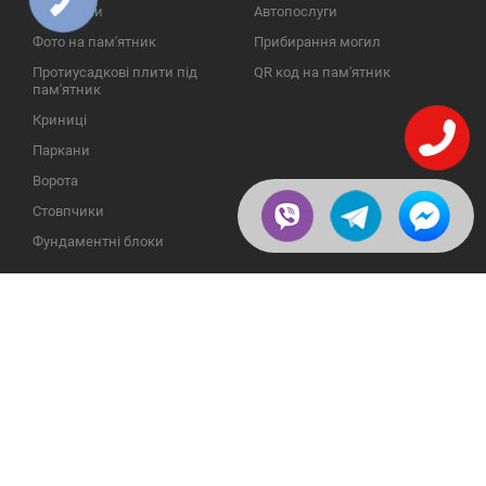
ЗВ'ЯЗКУ
Надгробки
Автопослуги
Фото на пам'ятник
Прибирання могил
Протиусадкові плити під
QR код на пам'ятник
пам'ятник
Криниці
Паркани
Ворота
Стовпчики
Фундаментні блоки
ІНФОРМАЦІЯ
ЗВОРОТНІЙ ЗВ'ЯЗОК
Про компанію
23609, Україна, Вінницька
обл., Тульчинський р-н.,
Галерея
с.Нестерварка, вул. Польова,
2
Відгуки
Телефони для довідок:
Публікації
+38 (098) 800 88 44
Пользовательское
+38 (0432) 65 50 75
соглашение