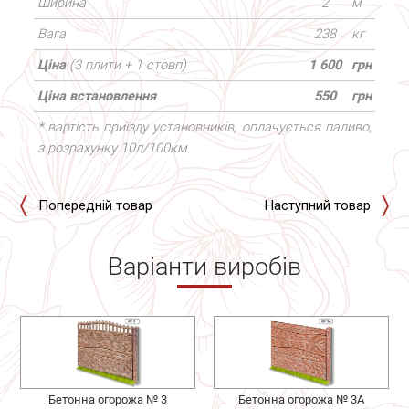
Ширина
2
м
Вага
238
кг
Ціна
(3 плити + 1 стовп)
1 600
грн
Ціна встановлення
550
грн
* вартість приїзду установників, оплачується паливо,
з розрахунку 10л/100км
Попередній товар
Наступний товар
Варіанти виробів
Бетонна огорожа № 3
Бетонна огорожа № 3А