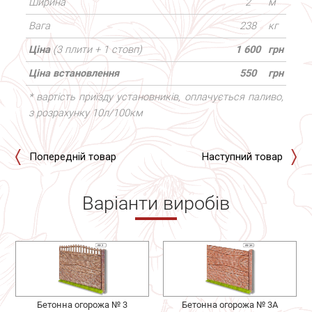
Ширина
2
м
Вага
238
кг
Ціна
(3 плити + 1 стовп)
1 600
грн
Ціна встановлення
550
грн
* вартість приїзду установників, оплачується паливо,
з розрахунку 10л/100км
Попередній товар
Наступний товар
Варіанти виробів
Бетонна огорожа № 3
Бетонна огорожа № 3А