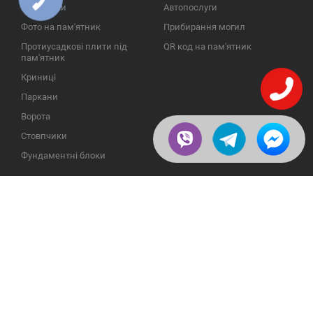
ЗВ'ЯЗКУ
Надгробки
Автопослуги
Фото на пам'ятник
Прибирання могил
Протиусадкові плити під
QR код на пам'ятник
пам'ятник
Криниці
Паркани
Ворота
Стовпчики
Фундаментні блоки
ІНФОРМАЦІЯ
ЗВОРОТНІЙ ЗВ'ЯЗОК
Про компанію
23609, Україна, Вінницька
обл., Тульчинський р-н.,
Галерея
с.Нестерварка, вул. Польова,
2
Відгуки
Телефони для довідок:
Публікації
+38 (098) 800 88 44
Пользовательское
+38 (0432) 65 50 75
соглашение