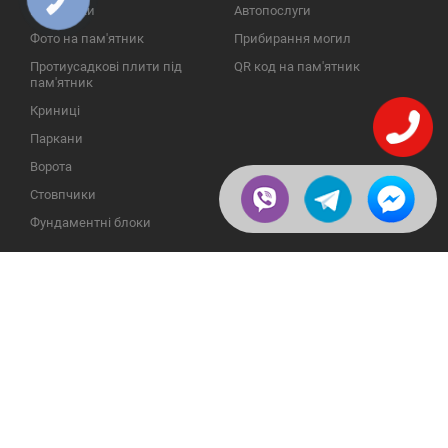
ЗВ'ЯЗКУ
Надгробки
Автопослуги
Фото на пам'ятник
Прибирання могил
Протиусадкові плити під
QR код на пам'ятник
пам'ятник
Криниці
Паркани
Ворота
Стовпчики
Фундаментні блоки
ІНФОРМАЦІЯ
ЗВОРОТНІЙ ЗВ'ЯЗОК
Про компанію
23609, Україна, Вінницька
обл., Тульчинський р-н.,
Галерея
с.Нестерварка, вул. Польова,
2
Відгуки
Телефони для довідок:
Публікації
+38 (098) 800 88 44
Пользовательское
+38 (0432) 65 50 75
соглашение