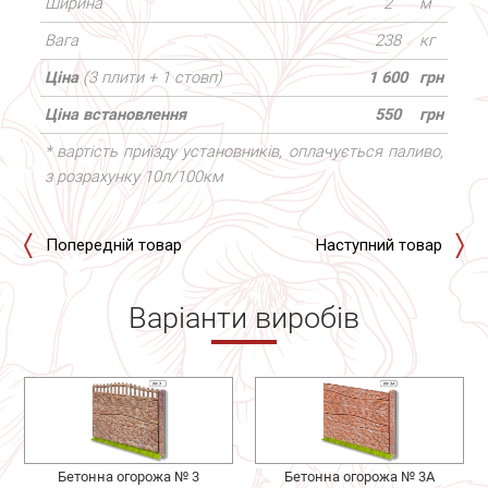
Ширина
2
м
Вага
238
кг
Ціна
(3 плити + 1 стовп)
1 600
грн
Ціна встановлення
550
грн
* вартість приїзду установників, оплачується паливо,
з розрахунку 10л/100км
Попередній товар
Наступний товар
Варіанти виробів
Бетонна огорожа № 3
Бетонна огорожа № 3А