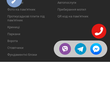
ЗВ'ЯЗКУ
Надгробки
Автопослуги
Фото на пам'ятник
Прибирання могил
Протиусадкові плити під
QR код на пам'ятник
пам'ятник
Криниці
Паркани
Ворота
Стовпчики
Фундаментні блоки
ІНФОРМАЦІЯ
ЗВОРОТНІЙ ЗВ'ЯЗОК
Про компанію
23609, Україна, Вінницька
обл., Тульчинський р-н.,
Галерея
с.Нестерварка, вул. Польова,
2
Відгуки
Телефони для довідок:
Публікації
+38 (098) 800 88 44
Пользовательское
+38 (0432) 65 50 75
соглашение