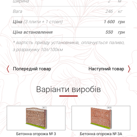
Ширина
2
м
Вага
246
кг
Ціна
(3 плити + 1 стовп)
1 600
грн
Ціна встановлення
550
грн
* вартість приїзду установників, оплачується паливо,
з розрахунку 10л/100км
Попередній товар
Наступний товар
Варіанти виробів
Бетонна огорожа № 3
Бетонна огорожа № 3А