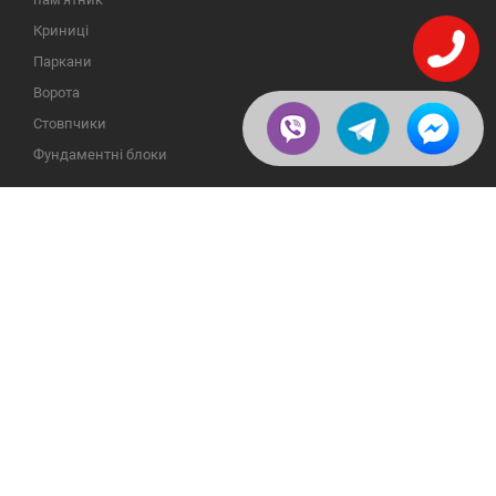
Криниці
Паркани
Ворота
Стовпчики
Фундаментні блоки
ІНФОРМАЦІЯ
ЗВОРОТНІЙ ЗВ'ЯЗОК
Про компанію
23609, Україна, Вінницька
обл., Тульчинський р-н.,
Галерея
с.Нестерварка, вул. Польова,
2
Відгуки
Телефони для довідок:
Публікації
+38 (098) 800 88 44
Пользовательское
+38 (0432) 65 50 75
соглашение
Доставка и возврат
Политика
конфиденциальности