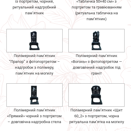
із портретом, чорний,
«Табличка 50×40 см» з
ритуальний надгробний
портретом та гравіюванням
пам’ятник
(ритуальна табличка на
пам’ятник)
Полімерний пам’ятник
Полімерний пам’ятник
“Прапор” з фотопортретом –
«Вогонь» з фотопортретом —
надгробок з полімеру,
довговічний надгробок під
пам’ятник на могилу
граніт
Полімерний пам’ятник
Полімерний пам’ятник «Щит
«Прямий» чорний з портретом
60_2» з портретом, чорна
– довговічна надгробна стела
ритуальна пам’ятка на могилу