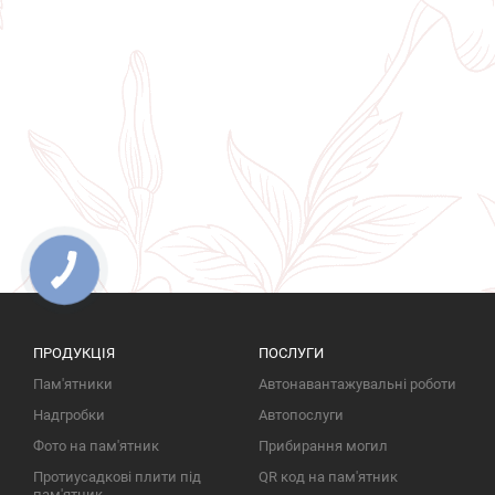
ПРОДУКЦІЯ
ПОСЛУГИ
Пам'ятники
Автонавантажувальні роботи
Надгробки
Автопослуги
Фото на пам'ятник
Прибирання могил
Протиусадкові плити під
QR код на пам'ятник
пам'ятник