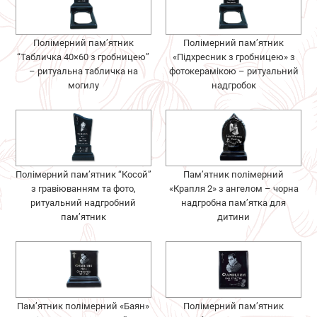
Полімерний пам’ятник
Полімерний пам’ятник
“Табличка 40×60 з гробницею”
«Підхресник з гробницею» з
– ритуальна табличка на
фотокерамікою – ритуальний
могилу
надгробок
Полімерний пам’ятник “Косой”
Пам’ятник полімерний
з гравіюванням та фото,
«Крапля 2» з ангелом – чорна
ритуальний надгробний
надгробна пам’ятка для
пам’ятник
дитини
Пам’ятник полімерний «Баян»
Полімерний пам’ятник