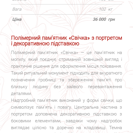
Вага
102
кг
Ціна
36 000
грн
Полімерний пам’ятник «Свічка» з портретом
і декоративною підставкою
Полімерний пам’ятник «Свічка» — це пам’ятник на
могилу, який поєднує стриманий зовнішній вигляд і
практичне рішення для оформлення місця поховання.
Такий ритуальний монумент підходить для акуратного
позначення гробниці та збереження пам’яті про
близьку людину без зайвого перевантаження
деталями.
Надгробний пам’ятник виконаний у формі свічки, що
символізує пам’ять і повагу. Центральна частина з
портретом доповнена декоративною підставкою з
боковими елементами, завдяки чому надгробок
виглядає цілісно та доречно на кладовищі. Темна