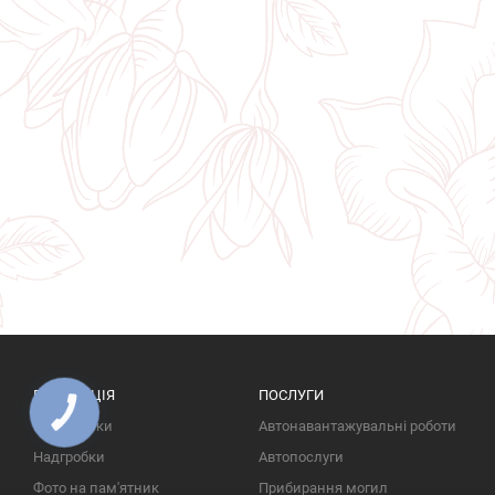
ПРОДУКЦІЯ
ПОСЛУГИ
КНОПКА
ЗВ'ЯЗКУ
Пам'ятники
Автонавантажувальні роботи
Надгробки
Автопослуги
Фото на пам'ятник
Прибирання могил