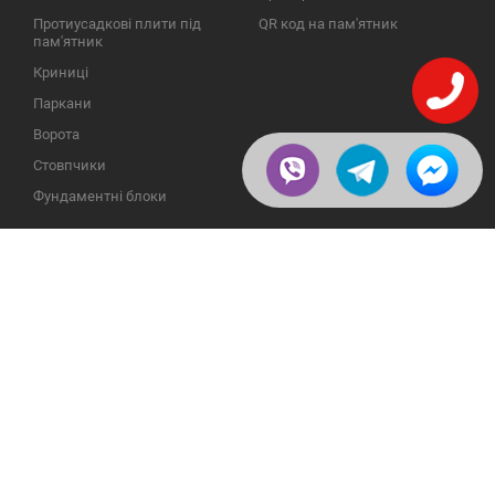
Протиусадкові плити під
QR код на пам'ятник
пам'ятник
Криниці
Паркани
Ворота
Стовпчики
Фундаментні блоки
ІНФОРМАЦІЯ
ЗВОРОТНІЙ ЗВ'ЯЗОК
Про компанію
23609, Україна, Вінницька
обл., Тульчинський р-н.,
Галерея
с.Нестерварка, вул. Польова,
2
Відгуки
Телефони для довідок:
Публікації
+38 (098) 800 88 44
Пользовательское
+38 (0432) 65 50 75
соглашение
Доставка и возврат
Политика