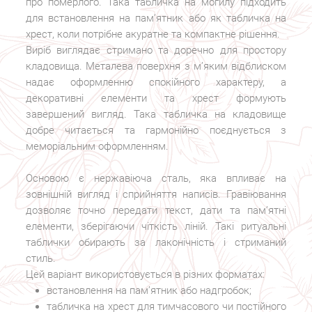
про померлого. Така табличка на могилу підходить
для встановлення на пам’ятник або як табличка на
хрест, коли потрібне акуратне та компактне рішення.
Виріб виглядає стримано та доречно для простору
кладовища. Металева поверхня з м’яким відблиском
надає оформленню спокійного характеру, а
декоративні елементи та хрест формують
завершений вигляд. Така табличка на кладовище
добре читається та гармонійно поєднується з
меморіальним оформленням.
Основою є нержавіюча сталь, яка впливає на
зовнішній вигляд і сприйняття написів. Гравіювання
дозволяє точно передати текст, дати та пам’ятні
елементи, зберігаючи чіткість ліній. Такі ритуальні
таблички обирають за лаконічність і стриманий
стиль.
Цей варіант використовується в різних форматах:
встановлення на пам’ятник або надгробок;
табличка на хрест для тимчасового чи постійного