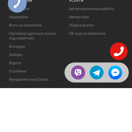
ПРОДУКЦИЯ
УСЛУГИ
Памятники
Автопогрузочные работы
Надгробия
Автоуслуги
Фото на памятник
Уборка могил
Противоусадочные плиты
QR код на памятник
под памятник
Колодцы
Заборы
Ворота
Столбики
Фундаментные блоки
ИНФОРМАЦИЯ
ОБРАТНАЯ СВЯЗЬ
О компании
23609, Украина, Винницкая
обл., Тульчинский р-н.,
Галерея
с.Нестерварка, ул. Полевая, 2
Телефоны для справок:
Отзывы
+38 (098) 800 88 44
Публикации