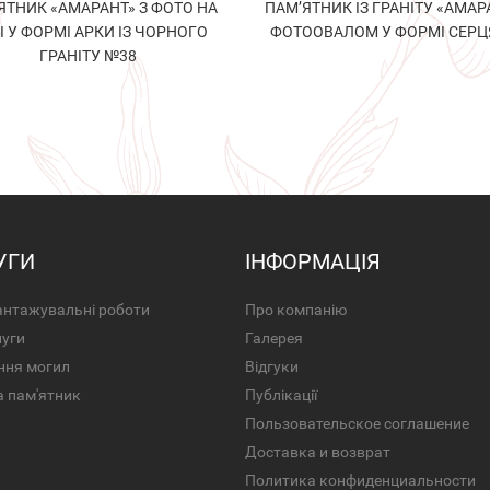
ЯТНИК «АМАРАНТ» З ФОТО НА
ПАМ’ЯТНИК ІЗ ГРАНІТУ «АМАРА
І У ФОРМІ АРКИ ІЗ ЧОРНОГО
ФОТООВАЛОМ У ФОРМІ СЕРЦ
ГРАНІТУ №38
УГИ
ІНФОРМАЦІЯ
нтажувальні роботи
Про компанію
луги
Галерея
ння могил
Відгуки
а пам'ятник
Публікації
Пользовательское соглашение
Доставка и возврат
Политика конфиденциальности