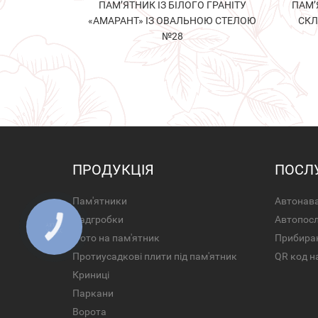
ПАМ’ЯТНИК ІЗ БІЛОГО ГРАНІТУ
ПАМ’
«АМАРАНТ» ІЗ ОВАЛЬНОЮ СТЕЛОЮ
СКЛ
№28
ПРОДУКЦІЯ
ПОСЛ
Пам'ятники
Автонава
Надгробки
Автопос
Фото на пам'ятник
Прибира
Протиусадкові плити під пам'ятник
QR код н
Криниці
Паркани
Ворота