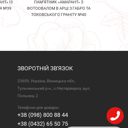
НТ» ІЗ
ПАМ’ЯТНИК «АМАРАНТ» З
Я №39
ФОТООВАЛОМ В АРЦІ З ГАБРО ТА
ТОКОВСЬКОГО ГРАНІТУ №40
ЗВОРОТНІЙ ЗВ'ЯЗОК
23609, Україна, Вінницька обл.,
Тульчинський р-н., с.Нестерварка, вул.
Польова, 2
Телефони для довідок:
+38 (098) 800 88 44
+38 (0432) 65 50 75