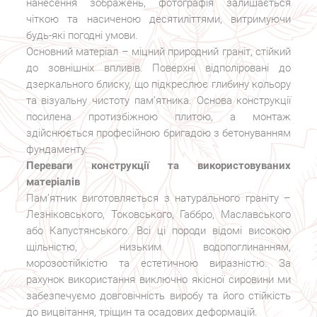
нанесення зображень, фотографія залишається
чіткою та насиченою десятиліттями, витримуючи
будь-які погодні умови.
Основний матеріал – міцний природний граніт, стійкий
до зовнішніх впливів. Поверхні відполіровані до
дзеркального блиску, що підкреслює глибину кольору
та візуальну чистоту пам’ятника. Основа конструкції
посилена протизбіжною плитою, а монтаж
здійснюється професійною бригадою з бетонуванням
фундаменту.
Переваги конструкції та використовуваних
матеріалів
Пам’ятник виготовляється з натурального граніту –
Лезніковського, Токовського, Габбро, Маславського
або Капустянського. Всі ці породи відомі високою
щільністю, низьким водопоглинанням,
морозостійкістю та естетичною виразністю. За
рахунок використання виключно якісної сировини ми
забезпечуємо довговічність виробу та його стійкість
до вицвітання, тріщин та осадових деформацій.