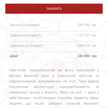
ЗАКАЗАТЬ
Висота (стандарт)
120-190
см
Ширина (стандарт)
110-120
см
Довжина (стандарт)
208-218
см
Ціна
130 000
грн
Пам’ятник, представлений на фото, виконаний у
вигляді величної арки з класичним хрестом та
повнорозмірним зображенням на склі. Така форма
підкреслює архітектурну монументальність та
символізує прохід у вічність. Фото на склі – один з
найстійкіших і естетичніших способів зберегти образ
людини, що пішла. Завдяки сучасній технології