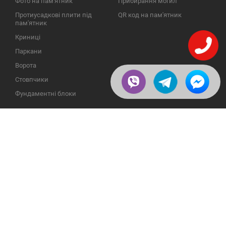
Фото на пам'ятник
Прибирання могил
Протиусадкові плити під
QR код на пам'ятник
пам'ятник
Криниці
Паркани
Ворота
Стовпчики
Фундаментні блоки
ІНФОРМАЦІЯ
ЗВОРОТНІЙ ЗВ'ЯЗОК
Про компанію
23609, Україна, Вінницька
обл., Тульчинський р-н.,
Галерея
с.Нестерварка, вул. Польова,
2
Відгуки
Телефони для довідок:
Публікації
+38 (098) 800 88 44
Пользовательское
+38 (0432) 65 50 75
соглашение
Доставка и возврат
Политика