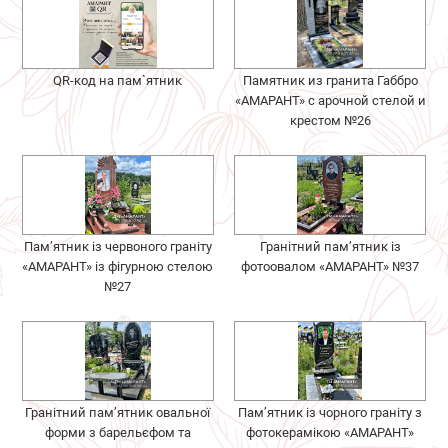
QR-код на пам`ятник
Памятник из гранита Габбро
«АМАРАНТ» с арочной стелой и
крестом №26
Пам’ятник із червоного граніту
Гранітний пам’ятник із
«АМАРАНТ» із фігурною стелою
фотоовалом «АМАРАНТ» №37
№27
Гранітний пам’ятник овальної
Пам’ятник із чорного граніту з
форми з барельєфом та
фотокерамікою «АМАРАНТ»