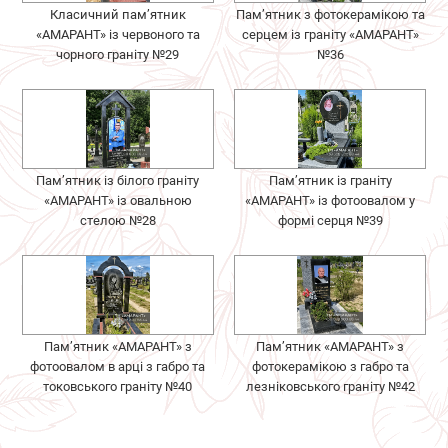
Класичний пам’ятник
Пам’ятник з фотокерамікою та
«АМАРАНТ» із червоного та
серцем із граніту «АМАРАНТ»
чорного граніту №29
№36
Пам’ятник із білого граніту
Пам’ятник із граніту
«АМАРАНТ» із овальною
«АМАРАНТ» із фотоовалом у
стелою №28
формі серця №39
Пам’ятник «АМАРАНТ» з
Пам’ятник «АМАРАНТ» з
фотоовалом в арці з габро та
фотокерамікою з габро та
токовського граніту №40
лезніковського граніту №42