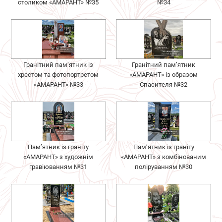
столиком «АМАРАНТ» №35
№34
Гранітний пам’ятник із
Гранітний пам’ятник
хрестом та фотопортретом
«АМАРАНТ» із образом
«АМАРАНТ» №33
Спасителя №32
Пам’ятник із граніту
Пам’ятник із граніту
«АМАРАНТ» з художнім
«АМАРАНТ» з комбінованим
гравіюванням №31
поліруванням №30