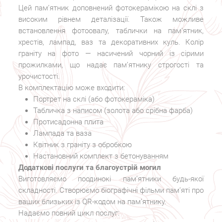
Цей пам’ятник доповнений фотокерамікою на склі з
високим рівнем деталізації. Також можливе
встановлення фотоовалу, таблички на пам’ятник,
хрестів, лампад, ваз та декоративних куль. Колір
граніту на фото — насичений чорний із сірими
прожилками, що надає пам’ятнику строгості та
урочистості.
В комплектацію може входити:
Портрет на склі (або фотокераміка)
Табличка з написом (золота або срібна фарба)
Протисадонна плита
Лампада та ваза
Квітник з граніту з обробкою
Настановний комплект з бетонуванням
Додаткові послуги та благоустрій могил
Виготовляємо поодинокі пам’ятники будь-якої
складності. Створюємо біографічні фільми пам’яті про
ваших близьких із QR-кодом на пам’ятнику.
Надаємо повний цикл послуг: