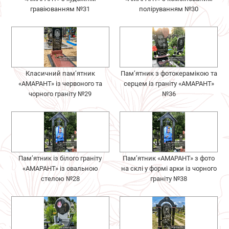
гравіюванням №31
поліруванням №30
Класичний пам’ятник
Пам’ятник з фотокерамікою та
«АМАРАНТ» із червоного та
серцем із граніту «АМАРАНТ»
чорного граніту №29
№36
Пам’ятник із білого граніту
Пам’ятник «АМАРАНТ» з фото
«АМАРАНТ» із овальною
на склі у формі арки із чорного
стелою №28
граніту №38