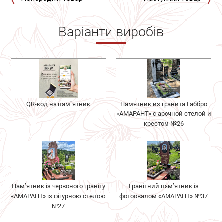
Варіанти виробів
QR-код на пам`ятник
Памятник из гранита Габбро
«АМАРАНТ» с арочной стелой и
крестом №26
Пам’ятник із червоного граніту
Гранітний пам’ятник із
«АМАРАНТ» із фігурною стелою
фотоовалом «АМАРАНТ» №37
№27