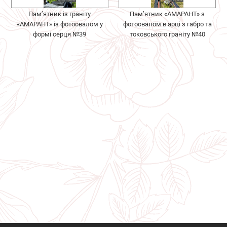
Пам’ятник із граніту
Пам’ятник «АМАРАНТ» з
«АМАРАНТ» із фотоовалом у
фотоовалом в арці з габро та
формі серця №39
токовського граніту №40