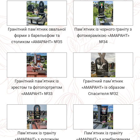
Гранітний пам’ятник овальної
Пам’ятник із чорного граніту з
форми з барельєфом та
фотокерамікою «АМАРАНТ»
столиком «АМАРАНТ» №35
№34
Гранітний пам’ятник із
Гранітний пам’ятник
хрестом та фотопортретом
«АМАРАНТ» із образом
«АМАРАНТ» №33
Спасителя №32
Пам’ятник із граніту
Пам’ятник із граніту
«АМАРАНТ» з художнім
«АМАРАНТ» з комбінованим