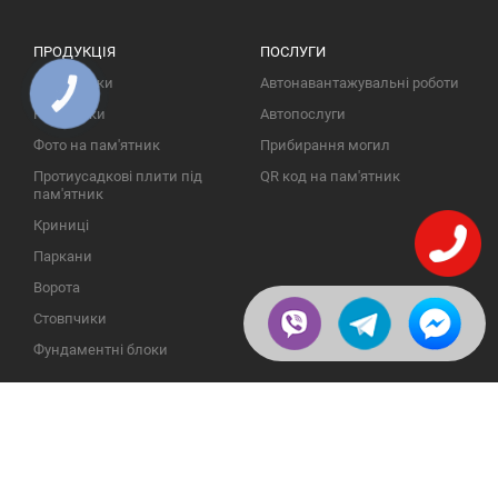
ПРОДУКЦІЯ
ПОСЛУГИ
Пам'ятники
Автонавантажувальні роботи
КНОПКА
ЗВ'ЯЗКУ
Надгробки
Автопослуги
Фото на пам'ятник
Прибирання могил
Протиусадкові плити під
QR код на пам'ятник
пам'ятник
Криниці
Паркани
Ворота
Стовпчики
Фундаментні блоки
ІНФОРМАЦІЯ
ЗВОРОТНІЙ ЗВ'ЯЗОК
Про компанію
23609, Україна, Вінницька
обл., Тульчинський р-н.,
Галерея
с.Нестерварка, вул. Польова,
2