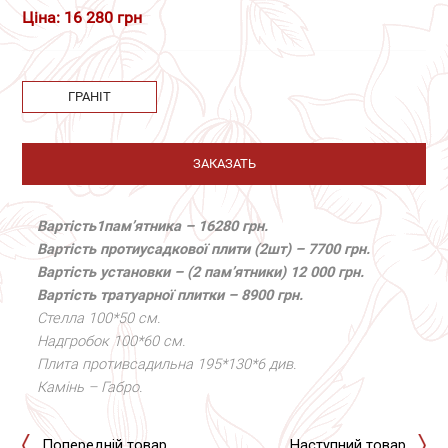
Ціна: 16 280 грн
ГРАНІТ
ЗАКАЗАТЬ
Вартість
1
пам’ятника – 1
6
280 грн.
Вартість протиусадкової плити (2шт) – 7
700 грн.
Вартість установки – (2 пам’ятники) 12 000 грн.
Вартість тратуарної плитки – 8
900 грн.
Стел
ла 100*50 см.
Надгробок 100*60 см.
Плита проти
всадильна 195*130*6
див.
Камінь – Габро.
Попередній товар
Наступний товар