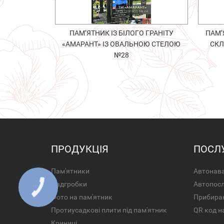
ПАМ’ЯТНИК ІЗ БІЛОГО ГРАНІТУ
ПАМ’
«АМАРАНТ» ІЗ ОВАЛЬНОЮ СТЕЛОЮ
СКЛ
№28
ПРОДУКЦІЯ
ПОСЛ
Пам'ятники
Автонава
Надгробки
Автопос
Фото на пам'ятник
Прибира
Протиусадкові плити під пам'ятник
QR код н
Криниці