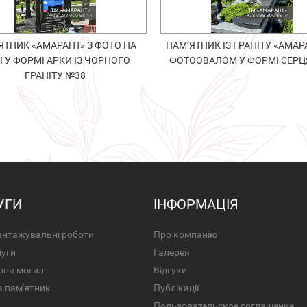
ЯТНИК «АМАРАНТ» З ФОТО НА
ПАМ’ЯТНИК ІЗ ГРАНІТУ «АМАРА
І У ФОРМІ АРКИ ІЗ ЧОРНОГО
ФОТООВАЛОМ У ФОРМІ СЕРЦ
ГРАНІТУ №38
УГИ
ІНФОРМАЦІЯ
нтажувальні роботи
Про компанію
луги
Галерея
ння могил
Відгуки
а пам'ятник
Публікації
Пользовательское соглашение