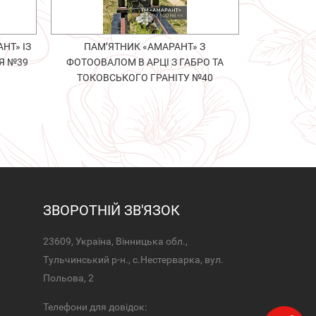
НТ» ІЗ
ПАМ’ЯТНИК «АМАРАНТ» З
Я №39
ФОТООВАЛОМ В АРЦІ З ГАБРО ТА
ТОКОВСЬКОГО ГРАНІТУ №40
ЗВОРОТНІЙ ЗВ'ЯЗОК
23609, Україна, Вінницька обл.,
Тульчинський р-н., с.Нестерварка, вул.
Польова, 2
Телефони для довідок: